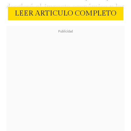
desglosó el impacto económico y las
LEER ARTICULO COMPLETO
profundas renuncias personales
que experimentó tras la separación.
El participante del espacio de
telerrealidad confesó que la ruptura
ocurrió de forma repentina y que
debió abandonar el hogar común de
manera inmediata. Esta situación lo
obligó a buscar refugio provisorio
en dependencias laborales y,
posteriormente, a retornar a su