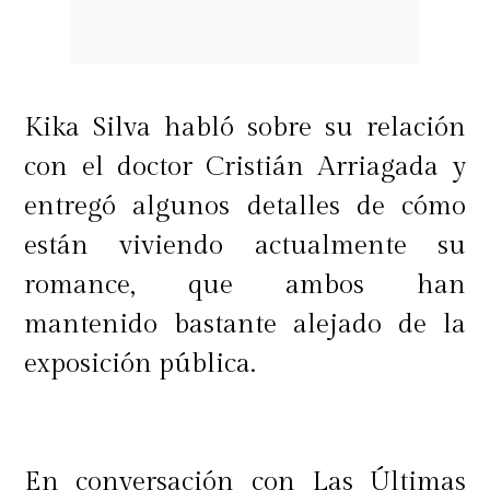
concluyendo que
"me fui a vivir a la
casa de mis papás, por una decisión
personal. No quería estar solo.
Kika Silva habló sobre su relación
Estaba en un momento súper
con el doctor Cristián Arriagada y
crítico
".
entregó algunos detalles de cómo
están viviendo actualmente su
romance, que ambos han
mantenido bastante alejado de la
exposición pública.
En conversación con Las Últimas