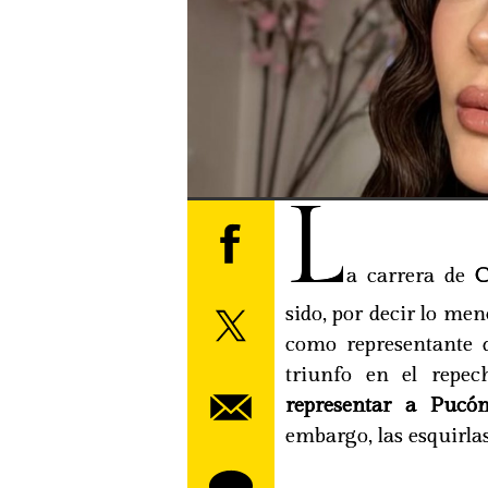
L
a carrera de
Ca
sido, por decir lo men
como representante 
triunfo en el repec
representar a Pucó
embargo, las esquirlas