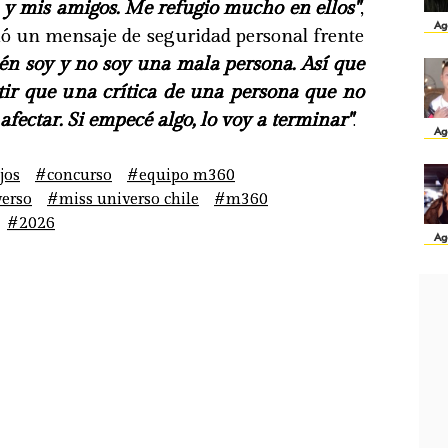
 y mis amigos. Me refugio mucho en ellos"
,
Ag
ió un mensaje de seguridad personal frente
én soy y no soy una mala persona. Así que
tir que una crítica de una persona que no
fectar. Si empecé algo, lo voy a terminar"
.
Ag
jos
#concurso
#equipo m360
erso
#miss universo chile
#m360
#2026
Ag