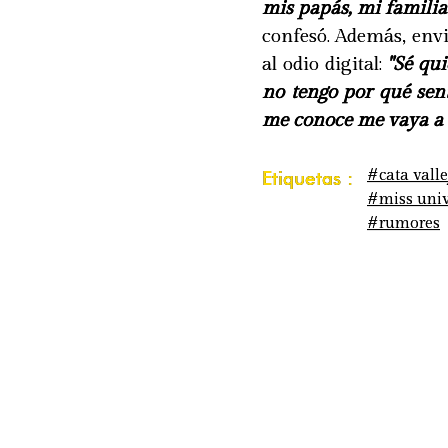
mis papás, mi familia
confesó. Además, env
al odio digital:
"Sé qui
no tengo por qué sen
me conoce me vaya a a
#cata valle
Etiquetas :
#miss univ
#rumores