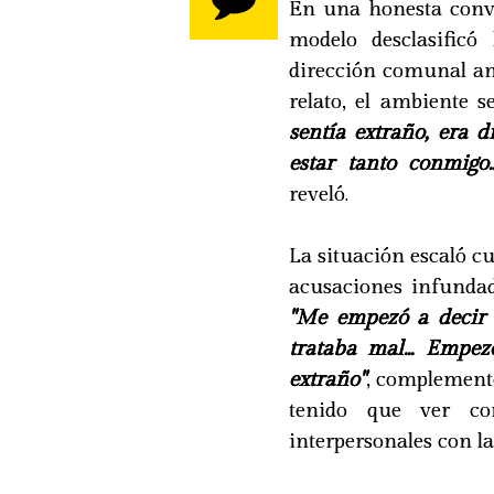
En una honesta conve
modelo desclasific
dirección comunal an
relato, el ambiente s
sentía extraño, era di
estar tanto conmigo.
reveló.
La situación escaló c
acusaciones infundad
"Me empezó a decir 
trataba mal... Emp
extraño"
, complementó
tenido que ver co
interpersonales con l