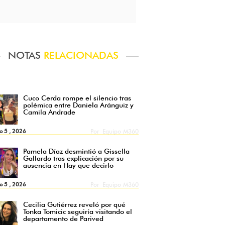
NOTAS
RELACIONADAS
Cuco Cerda rompe el silencio tras
polémica entre Daniela Aránguiz y
Camila Andrade
o 5 , 2026
Por
Equipo M360
Pamela Díaz desmintió a Gissella
Gallardo tras explicación por su
ausencia en Hay que decirlo
o 5 , 2026
Por
Equipo M360
Cecilia Gutiérrez reveló por qué
Tonka Tomicic seguiría visitando el
departamento de Parived