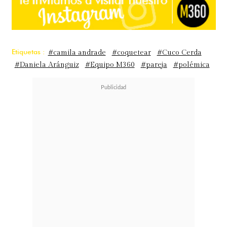
Etiquetas :
#camila andrade
#coquetear
#Cuco Cerda
#Daniela Aránguiz
#Equipo M360
#pareja
#polémica