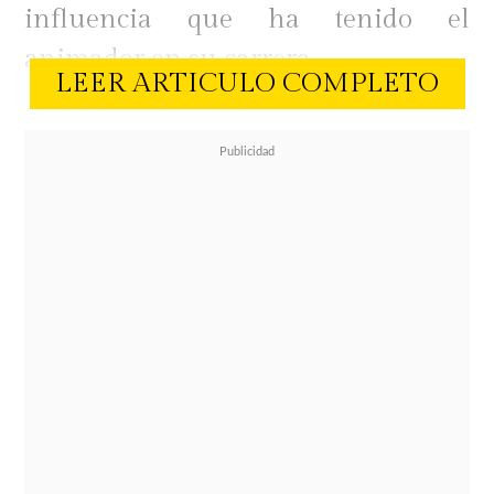
influencia que ha tenido el
animador en su carrera.
LEER ARTICULO COMPLETO
En conversación con Lima Limón,
el influencer aseguró que el
conductor ha sido fundamental
para abrirle espacios en televisión y
plataformas digitales.
"Para nadie es un secreto que Julio
fue la persona que propuso mi
llegada a Chilevisión, que ha