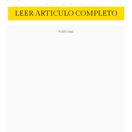
espacio satélite de Volverías con tu
LEER ARTICULO COMPLETO
Ex 2, lo que motivó a Navarrete a
anunciar la reactivación de una
antigua querella criminal por
racismo contra la venezolana,
buscando su salida del país.
Ante el revuelo mediático por
eventos ocurridos hace años en el
programa
Doble Tentación,
Lattimore utilizó sus redes sociales
para aclarar su postura actual y