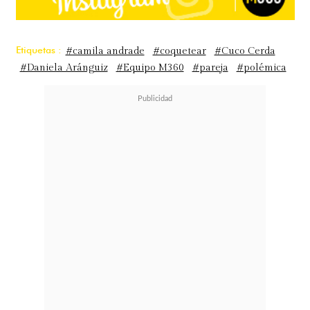
Etiquetas :
#camila andrade
#coquetear
#Cuco Cerda
#Daniela Aránguiz
#Equipo M360
#pareja
#polémica