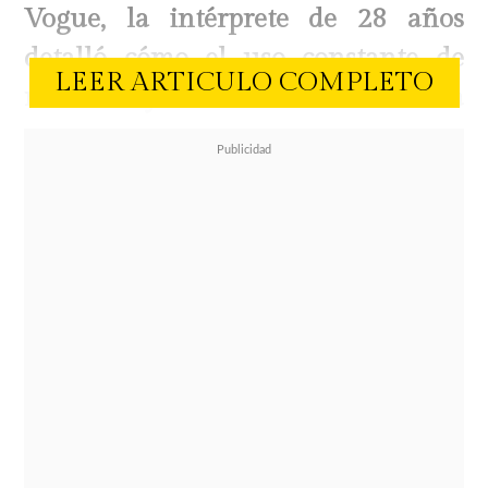
Vogue, la intérprete de 28 años
detalló cómo el uso constante de
LEER ARTICULO COMPLETO
rellenos y toxina botulínica ha
transformado no solo su rostro
, sino
también su sensibilidad física.
Una rutina de pinchazos sin
anestesia
Cherry, cuyo nombre real es Elise
Marily Jones, confesó que la
frecuencia de sus retoques labiales