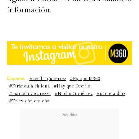
información.
Etiquetas :
#cecilia gutierrez
#Equipo M360
#Farándula chilena
#Hay que Decirlo
#marcela vacarezza
#Nacho Gutiérrez
#pamela díaz
#Televisión chilena