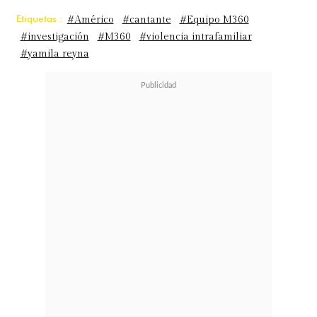
Etiquetas :
#Américo
#cantante
#Equipo M360
#investigación
#M360
#violencia intrafamiliar
#yamila reyna