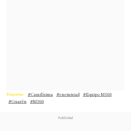
Canal 13 en 2023. Según los
antecedentes expuestos por
la
propia profesional de las
comunicaciones, alcanzaron a
construir una complicidad que
incluso incluyó promesas explícitas
respecto al comportamiento que el
joven mantendría frente a las
cámaras
de televisión.
Etiquetas :
#Camilísima
#enemistad
#Equipo M360
#Guarén
#M360
"Llevábamos como tres semanas
saliendo nomás"
, reconoció
Camilísima frente a sus compañeros