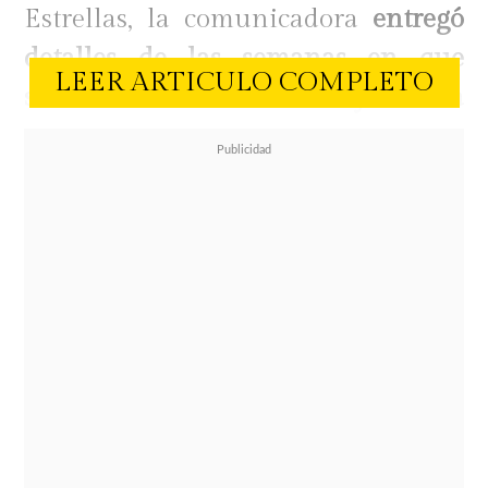
Estrellas, la comunicadora
entregó
detalles de las semanas en que
LEER ARTICULO COMPLETO
salieron antes del reality Tierra
Brava
y barrió con Valentina Torres,
"Guarén", tras un tenso cara a cara
en Año Nuevo.
El vínculo afectivo entre ambos
rostros se desarrolló de manera
intensa justo antes de que el hijo de
Fernando Solabarrieta e Ivette
Vergara se sumara al encierro de