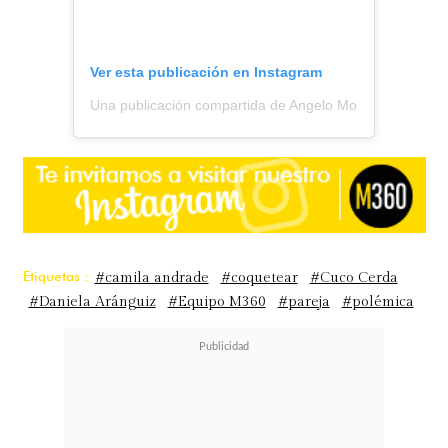
Ver esta publicación en Instagram
Una publicación compartida de Angelo Moreno || Todo S
Etiquetas :
#camila andrade
#coquetear
#Cuco Cerda
#Daniela Aránguiz
#Equipo M360
#pareja
#polémica