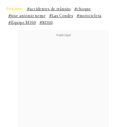
Etiquetas :
#accidentes de tránsito
#choque
#jose antonio neme
#Las Condes
#motocicleta
#Equipo M360
#M360