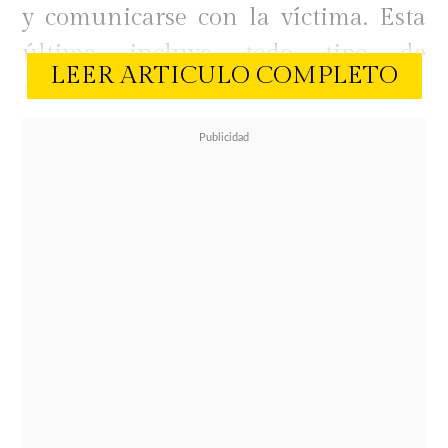
y comunicarse con la víctima. Esta
última incluye todo tipo de
LEER ARTICULO COMPLETO
referencia "directa o indirecta" que
haga el intérprete en medios de
comunicación o redes sociales sobre
la comediante que fue su pareja
hasta el pasado 8 de febrero.
En ese contexto, muchos se
preguntaron qué pasará con
la canción
que anunció hace
algunas semanas Américo a través