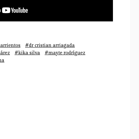
arrientos
#dr cristian arriagada
uárez
#kika silva
#mayte rodríguez
na