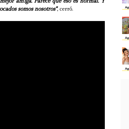
 mejor amiga. Parece que eso es normal. Y
Ag
vocados somos nosotros"
, cerró.
Ag
Ag