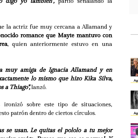
o digo yo también",
partió señalando la
ue la actriz fue muy cercana a Allamand y
conocido romance que Mayte mantuvo con
rea
, quien anteriormente estuvo en una
ra muy amiga de Ignacia Allamand y en
xactamente lo mismo que hizo Kika Silva,
Ag
s a Thiago",
lanzó.
 ironizó sobre este tipo de situaciones,
to patrón dentro de ciertos círculos.
Ag
as se usan. Le quitas el pololo a tu mejor