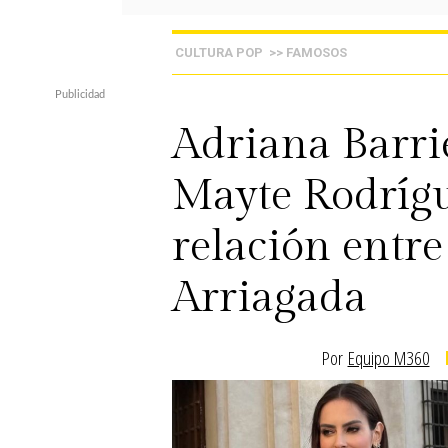
CULTURA POP
>> FAMOSOS
Adriana Barri
Mayte Rodrígu
relación entre
Arriagada
Por
Equipo M360