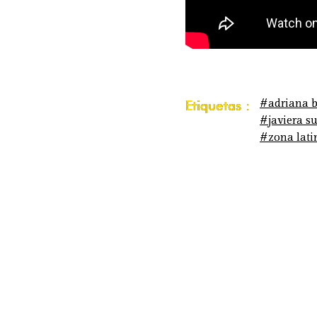
#adriana b
Etiquetas :
#javiera s
#zona lati