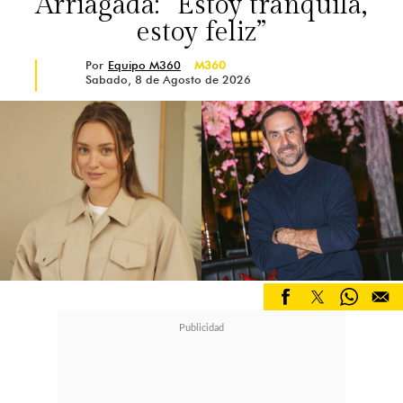
Arriagada: “Estoy tranquila,
agrónomo se encuentra en el
estoy feliz”
encierro junto a Sofía Latorre, otra
Por
Equipo M360
M360
Sabado, 8 de Agosto de 2026
de sus exparejas.