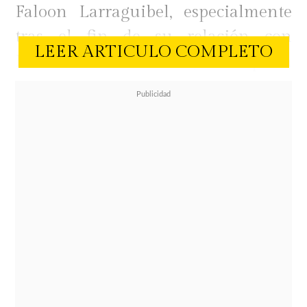
Faloon Larraguibel, especialmente
tras el fin de su relación con
LEER ARTICULO COMPLETO
Raimundo Cerda, quien
actualmente forma parte del
encierro en Perú.
En el programa
UPS de
Lola TV,
Adriana Barrientos abordó los
rumores y entregó una explicación
sobre los motivos que habrían
impedido el ingreso de la
comunicadora al espacio de