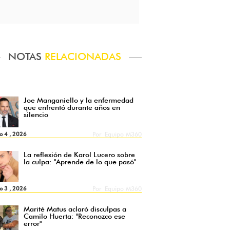
NOTAS
RELACIONADAS
Joe Manganiello y la enfermedad
que enfrentó durante años en
silencio
o 4 , 2026
Por
Equipo M360
La reflexión de Karol Lucero sobre
la culpa: "Aprende de lo que pasó"
o 3 , 2026
Por
Equipo M360
Marité Matus aclaró disculpas a
Camilo Huerta: "Reconozco ese
error"