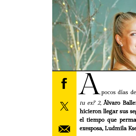
A
pocos días de
tu ex? 2
,
Álvaro Ball
hicieron llegar sus s
el tiempo que perma
exesposa, Ludmila Ks