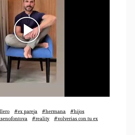
llero
#ex pareja
#hermana
#hijos
ksenofontova
#reality
#volverias con tu ex