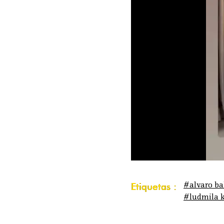
#alvaro ba
Etiquetas :
#ludmila 