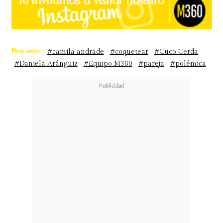
Etiquetas :
#camila andrade
#coquetear
#Cuco Cerda
#Daniela Aránguiz
#Equipo M360
#pareja
#polémica