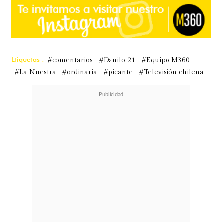
Etiquetas :
#comentarios
#Danilo 21
#Equipo M360
#La Nuestra
#ordinaria
#picante
#Televisión chilena