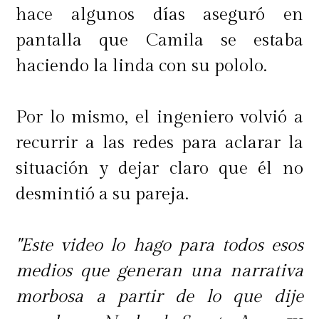
hace algunos días aseguró en
Cabe recordar que, según la
pantalla que Camila se estaba
información que ha filtrado de
haciendo la linda con su pololo.
manera anticipada sobre las
grabaciones del programa, tanto
Por lo mismo, el ingeniero volvió a
Álvaro Ballero como Ludmila
recurrir a las redes para aclarar la
Ksenofontova ya se encontrarían
situación y dejar claro que él no
fuera de
"Volverías con tu Ex? 2"
en
desmintió a su pareja.
tiempo real, aunque sus respectivas
eliminaciones aún no han sido
"Este video lo hago para todos esos
mostradas en pantalla.
medios que generan una narrativa
morbosa a partir de lo que dije