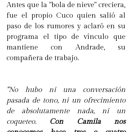
Antes que la "bola de nieve" creciera,
fue el propio Cuco quien salió al
paso de los rumores y aclaró en su
programa el tipo de vínculo que
mantiene con Andrade, su
compañera de trabajo.
"No hubo ni una conversación
pasada de tono, ni un ofrecimiento
de absolutamente nada, ni un
Más tarde, el chico reality reforzó su
coqueteo.
Con Camila nos
postura a través de una historia en