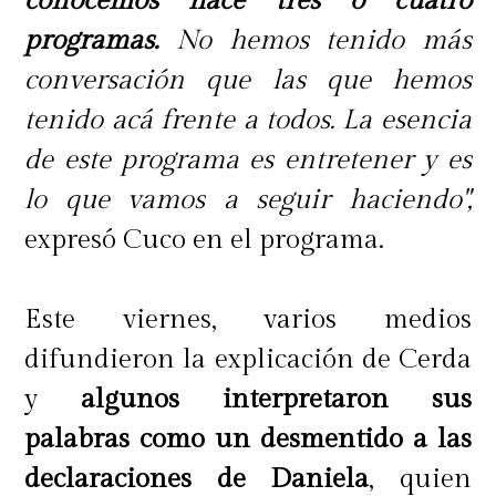
conocemos hace tres o cuatro
Instagram, donde insistió en que
programas.
No hemos tenido más
priorizar a su familia y actuar de
conversación que las que hemos
acuerdo con sus principios no
tenido acá frente a todos. La esencia
cambiará.
de este programa es entretener y es
lo que vamos a seguir haciendo",
"Nunca entenderé por qué a mucha
expresó Cuco en el programa.
gente le molesta tanto que uno
ponga a la familia primero y que
Este viernes, varios medios
tenga valores y principios alineados
difundieron la explicación de Cerda
a eso, esté en una iglesia o dentro de
y
algunos interpretaron sus
un reality; eso no cambiará"
,
palabras como un desmentido a las
escribió.
declaraciones de Daniela
, quien