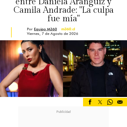
entre Daniela Aránguiz y
Camila Andrade: "La culpa
fue mía"
Por
Equipo M360
m360.cl
Viernes, 7 de Agosto de 2026
Lejos de guardar silencio, Ballero
respondió defendiendo su postura y
aseguró que la decisión había sido
conversada previamente con sus
hijos.
"Nosotros acordamos con los niños
que no íbamos a estar con otras