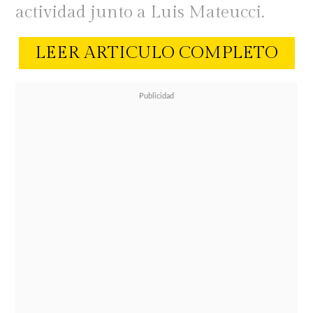
actividad junto a Luis Mateucci.
LEER ARTICULO COMPLETO
En las imágenes, Ballero enfrenta a
su expareja y le recrimina que,
según su percepción, estaba
coqueteando con el argentino.
"Te pones coqueta heavy con este
weón. Tú conmigo no te pones así.
Es demasiado evidente. Los niños se
van a dar cuenta en la casa",
le dijo.