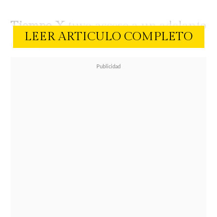
Tiempo X
tuvo acceso a un adelanto
LEER ARTICULO COMPLETO
del episodio de esta noche donde se
ve la reacción de Ballero durante
una actividad realizada por los
animadores del reality, Julio César
Rodríguez y Tonka Tomicic.
El conductor le preguntó al chico
reality qué lo enamoró de la
patinadora rusa con quien estuvo
casado por 17 años. El no dudó en