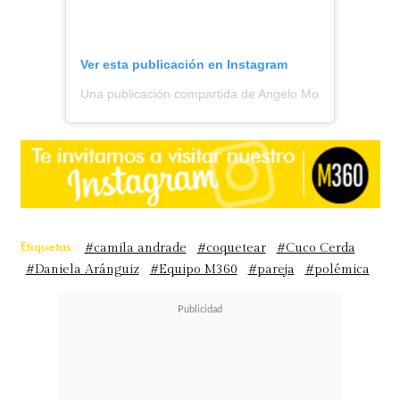
Ver esta publicación en Instagram
Una publicación compartida de Angelo Moreno || Todo S
Etiquetas :
#camila andrade
#coquetear
#Cuco Cerda
#Daniela Aránguiz
#Equipo M360
#pareja
#polémica