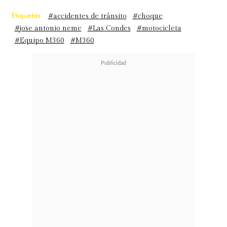
Etiquetas :
#accidentes de tránsito
#choque
#jose antonio neme
#Las Condes
#motocicleta
#Equipo M360
#M360