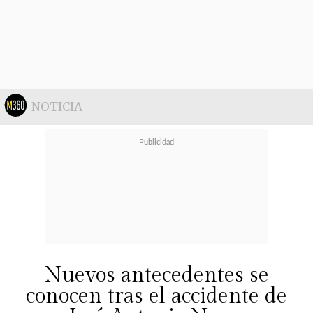
Más adelante, durante una
actividad con Joaquín Méndez, la
NOTICIA
pareja puso a prueba su química. El
animador solicitó a Alvaro y
Ludmila que bailaran y que rozaran
sus narices. Ambos cumplieron el
reto, sin embargo fueron un paso
más allá y sellaron el momento con
Nuevos antecedentes se
un apasionado beso
.
conocen tras el accidente de