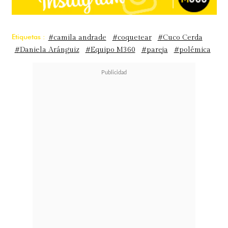
Etiquetas :
#camila andrade
#coquetear
#Cuco Cerda
#Daniela Aránguiz
#Equipo M360
#pareja
#polémica