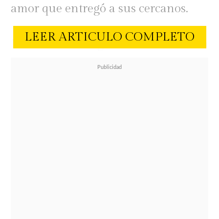
amor que entregó a sus cercanos.
LEER ARTICULO COMPLETO
Desde hace algunas semanas, la
figura de Suárez volvió a tomarse las
redes sociales y las pautas de medios
de comuncación luego que su viudo,
Cristián Arriagada
, confirmara su
romance con Kika Silva. Tanto
revuelo causó la noticia, que sólo
unas horas antes del séptimo
aniversario de la muerte de la
periodista, el médico compartió un