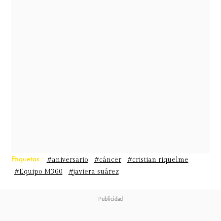
comunicado para frenar el odio
hacia su nueva pareja.
Este viernes,
el cirujano ocupó sus
redes para recordar a la madre de su
hijo
. Lo hizo compartiendo dos
stories dedicadas a Javiera.
Etiquetas :
#aniversario
#cáncer
#cristian riquelme
#Equipo M360
#javiera suárez