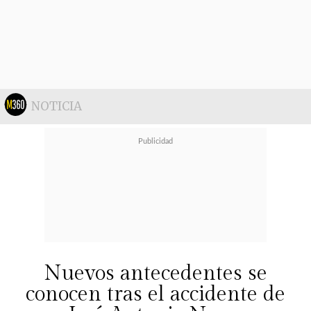
comunicadora.
"Hoy mi amor se cumplen 7 años sin
ti y
por Dios que haces falta
",
escribió
Marilú Balbontín
sobre
NOTICIA
una foto en blanco y negro de
Suárez. También acompañó el post
con un
"Te amo"
. La publicación ya
acumula más de 3 mil Me Gusta.
Nuevos antecedentes se
conocen tras el accidente de