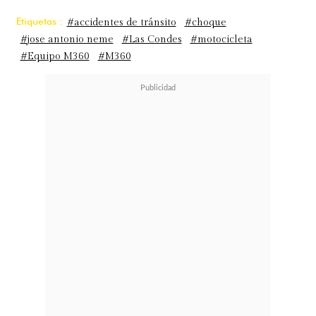
Etiquetas :
#accidentes de tránsito
#choque
#jose antonio neme
#Las Condes
#motocicleta
#Equipo M360
#M360