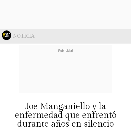
ramplas más la gente. Armamos toda
la estructura",
expresó.
NOTICIA
Respecto al dinero involucrado,
Abraham aseguró que el servicio
bordeaba los cuatro millones de
pesos, aunque afirmó haber recibido
una parte del pago comprometido.
Joe Manganiello y la
enfermedad que enfrentó
"El arriendo eran cuatro millones de
durante años en silencio
pesos y nos canceló un millón y