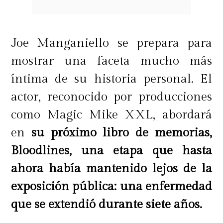
guardados, tengo toda la
conversación como corresponde. Me
Joe Manganiello se prepara para
da rabia verlo en televisión porque
mostrar una faceta mucho más
no puedo entender que gente
íntima de su historia personal. El
sinvergüenza como él esté
actor, reconocido por producciones
trabajando"
, disparó
como Magic Mike XXL, abordará
en
su próximo libro de memorias,
Bloodlines, una etapa que hasta
Durante el programa, el equipo de
ahora había mantenido lejos de la
Que Te Lo Digo
reveló que se puso
exposición pública: una enfermedad
en contacto con Vasco Moulian para
que se extendió durante siete años.
conocer su versión sobre las