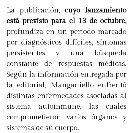
acusaciones realizadas en pantalla.
La publicación,
cuyo lanzamiento
Sin embargo, hasta el cierre del
está previsto para el 13 de octubre,
espacio, no habían obtenido una
profundiza en un periodo marcado
respuesta del actor.
por diagnósticos difíciles, síntomas
persistentes y una búsqueda
constante de respuestas médicas.
Finalmente, Abraham advirtió que,
Según la información entregada por
si el conflicto continúa sin solución,
la editorial, Manganiello enfrentó
podría llevar el caso ante la justicia.
distintas enfermedades asociadas al
sistema autoinmune, las cuales
"Como él dice que me va a
comprometieron varios órganos y
demandar por extorsión, yo lo voy a
sistemas de su cuerpo.