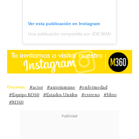
Ver esta publicación en Instagram
Una publicación compartida por JOE MANGANIELLO (@
Etiquetas :
#actor
#autoinmune
#enfermedad
#Equipo M360
#Estados Unidos
#estreno
#libro
#M360