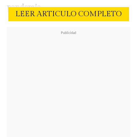
pandemia.
LEER ARTICULO COMPLETO
Según detalló el empresario
circense, el vínculo laboral surgió
cuando el actor desarrollaba
presentaciones con la
obra teatral
Madagascar, instancia en la que
comenzaron a coordinar trabajos
ligados a espectáculos.