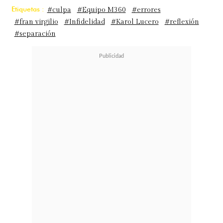
Etiquetas :
#culpa
#Equipo M360
#errores
#fran virgilio
#Infidelidad
#Karol Lucero
#reflexión
#separación