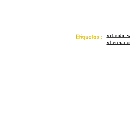
#claudio v
Etiquetas :
#hermano