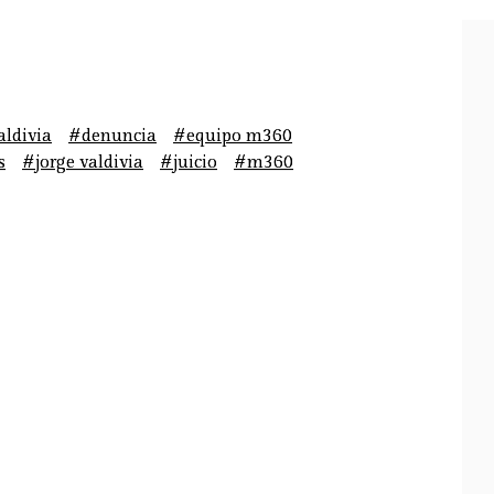
aldivia
#denuncia
#equipo m360
s
#jorge valdivia
#juicio
#m360