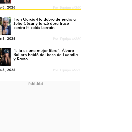
o 8 , 2026
Por
Equipo M360
Fran García-Huidobro defendió a
Julio César y lanzó dura frase
contra Nicolás Larraín
o 8 , 2026
Por
Equipo M360
“Ella es una mujer libre”: Álvaro
Ballero habló del beso de Ludmila
y Kaoto
o 8 , 2026
Por
Equipo M360