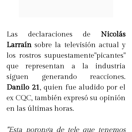
se escucha en el registro.
Asimismo, el video cuestiona a
quienes opinan sin conocer el
Las declaraciones de
Nicolás
contexto completo de una situación.
Larraín
sobre la televisión actual y
los rostros supuestamente"picantes"
"La gente ama juzgar sin conocer la
que representan a la industria
historia completa. Ven un capítulo y
siguen generando reacciones.
creen que ya leyeron el libro enter.
Danilo 21
, quien fue aludido por el
(...) Aprendí que la opinión de los
ex CQC, también expresó su opinión
demás pesa menos que la paz que
en las últimas horas.
me da saber que estoy haciendo lo
mejor que puedo con lo que tengo"
,
"Esta poronga de tele que tenemos