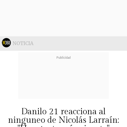
me decían: 'Ahora te ves muy triste'. Y
era muy chistoso porque en verdad
hemos estado siempre juntos, todos
los días",
expresó.
NOTICIA
Danilo 21 reacciona al
ninguneo de Nicolás Larraín: