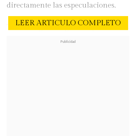
directamente las especulaciones.
LEER ARTICULO COMPLETO
Todo surgió luego de que ambos
compartieran diversos registros
juntos en la playa, alimentando las
teorías de un eventual regreso
amoroso. Sin embargo, Coté decidió
romper el silencio y aseguró que, en
realidad, nunca estuvieron
separados.
"Nunca terminamos. Mi gente, para