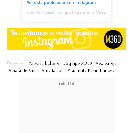
Ver esta publicación en Instagram
Una publicación compartida de Julio César Rodríguez (@
Etiquetas :
#alvaro ballero
#Equipo M360
#ex pareja
#Gala de Viña
#invitación
#Ludmila Ksenofontova