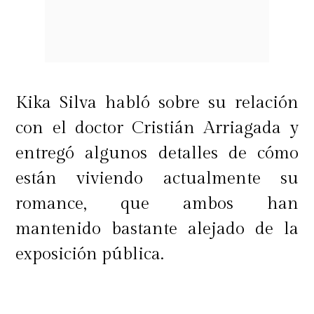
"La llevé a las dunas, a cerros, a
trekking, a pescar. La llevé al sur, a
muchos lugares de Chile que ella no
conocía. Ha vivido fuera del país,
pero no conocía tanto Chile",
explicó.
Kika Silva habló sobre su relación
con el doctor Cristián Arriagada y
Para Cuco, esas experiencias
entregó algunos detalles de cómo
terminaron convirtiéndose en uno
están viviendo actualmente su
de los pilares de la relación, ya que
romance, que ambos han
permitieron que Daniela
mantenido bastante alejado de la
descubriera un mundo muy distinto
exposición pública.
al que estaba acostumbrada.