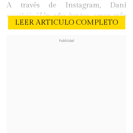
A través de Instagram, Dani
escribió: "
Un año juntos, amor mío.
LEER ARTICULO COMPLETO
Gracias por este año lleno de
panoramas, aventuras, amor y
pasión. Gracias por enseñarme que
lo más importante en una relación
es que, además de ser mi pareja, seas
mi mejor amigo. Te amo, amor mío.
Feliz primer año juntos".
Por su parte, Cuco respondió con
una sentida dedicatoria.