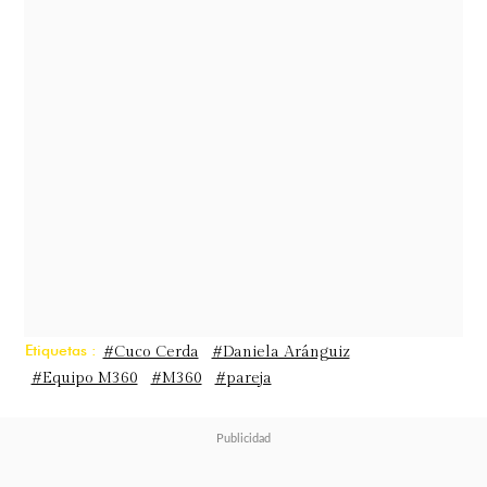
"Gracias por hacerme feliz y sacar la
mejor versión de mí, eres mi amor,
mi mejor amiga, mi lugar favorito
además de mi mejor decisión. Y lo
mejor de esta historia es que nos
elegimos todos los días. Te amo",
comentó.
Etiquetas :
#Cuco Cerda
#Daniela Aránguiz
#Equipo M360
#M360
#pareja