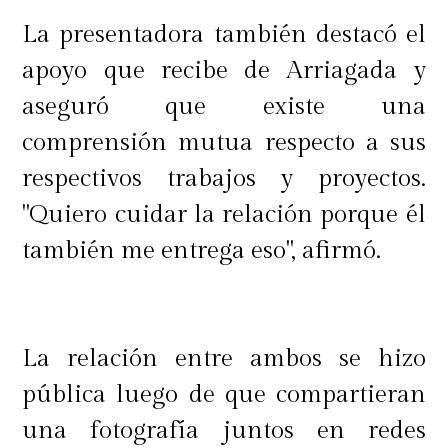
"Ha sido un año bacán. Muy feliz. Y
La presentadora también destacó el
creo que los dos hemos descubierto
apoyo que recibe de Arriagada y
cosas que no conocíamos. Ella
aseguró que existe una
conoció un montón de experiencias
comprensión mutua respecto a sus
simples que terminó amando y yo
respectivos trabajos y proyectos.
conocí a una mujer muy distinta a
"Quiero cuidar la relación porque él
la que la gente cree que ve en la
también me entrega eso", afirmó.
televisión",
cerró
La relación entre ambos se hizo
pública luego de que compartieran
una fotografía juntos en redes