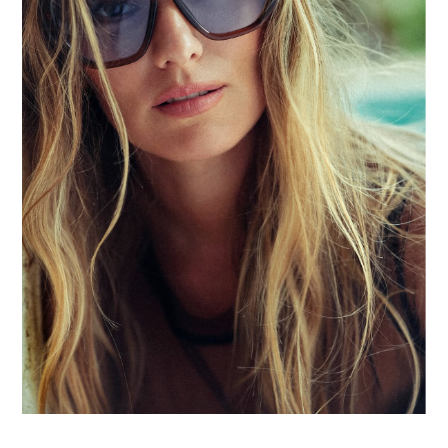
terminaron encantándole"
, afirmó
al citado medio.
Además, el comunicador aseguró
que existe una versión de Daniela
que pocas personas conocen y que es
muy distinta a la imagen que
proyecta en televisión.
"La gente cree que la conoce, pero
hay una parte de ella que no se ve.
Es una súper mamá. Da todo por sus
hijos. Le encanta la casa. Antes de