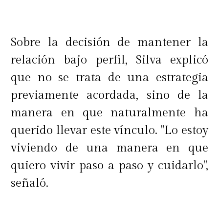
salir a un restaurante, muchas veces
prefiere cocinar. Cocina exquisito. Es
Sobre la decisión de mantener la
una mujer muy completa, muy
relación bajo perfil, Silva explicó
amiga, muy polola, cariñosa",
que no se trata de una estrategia
destacó.
previamente acordada, sino de la
manera en que naturalmente ha
Finalmente, Cuco hizo un balance
querido llevar este vínculo. "Lo estoy
de este primer año de relación y
viviendo de una manera en que
aseguró que ambos han cambiado
quiero vivir paso a paso y cuidarlo",
positivamente desde que
señaló.
comenzaron su historia juntos.