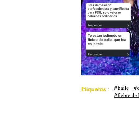
#baile
#d
Etiquetas :
#fiebre de 