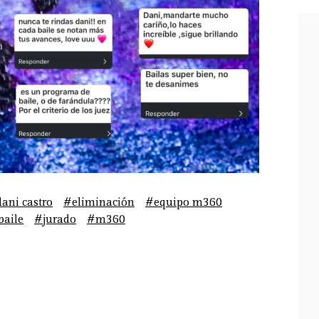
ani castro
#eliminación
#equipo m360
baile
#jurado
#m360