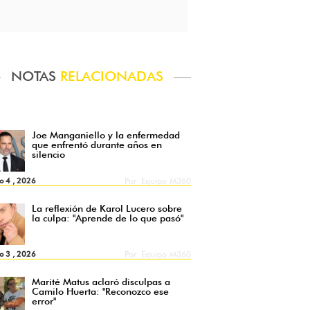
NOTAS
RELACIONADAS
Joe Manganiello y la enfermedad
que enfrentó durante años en
silencio
o 4 , 2026
Por
Equipo M360
La reflexión de Karol Lucero sobre
la culpa: "Aprende de lo que pasó"
o 3 , 2026
Por
Equipo M360
Marité Matus aclaró disculpas a
Camilo Huerta: "Reconozco ese
error"