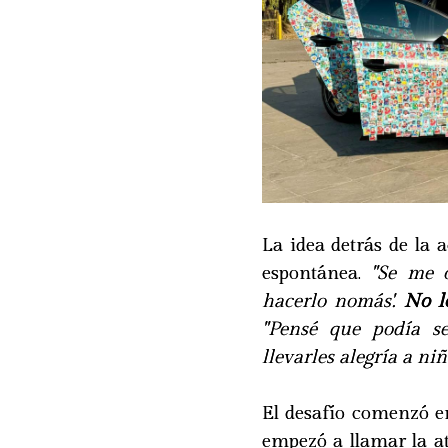
La idea detrás de la 
espontánea.
"Se me o
hacerlo nomás'.
No l
"Pensé que podía s
llevarles alegría a niñ
El desafío comenzó e
empezó a llamar la a