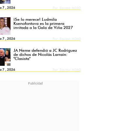
o 7 , 2026
Por
Equipo M360
¡Se lo merece! Ludmila
Ksenofontova es la primera
invitada a la Gala de Viña 2027
o 7 , 2026
Por
Equipo M360
JA Neme defendió a JC Rodríguez
de dichos de Nicolás Larraín:
"Clasista"
o 7 , 2026
Por
Equipo M360