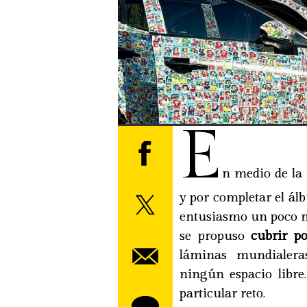
E
n medio de la 
y por completar el ál
entusiasmo un poco má
se propuso
cubrir p
láminas mundialera
ningún espacio libr
particular reto.