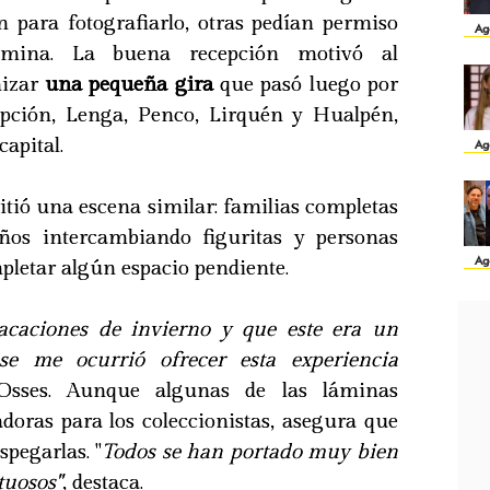
n para fotografiarlo, otras pedían permiso
Ag
mina. La buena recepción motivó al
nizar
una pequeña gira
que pasó luego por
epción, Lenga, Penco, Lirquén y Hualpén,
capital.
Ag
itió una escena similar: familias completas
iños intercambiando figuritas y personas
Ag
letar algún espacio pendiente.
acaciones de invierno y que este era un
se me ocurrió ofrecer esta experiencia
Osses. Aunque algunas de las láminas
adoras para los coleccionistas, asegura que
spegarlas. "
Todos se han portado muy bien
tuosos"
, destaca.