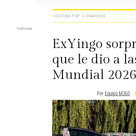
CULTURA POP
>> FAMOSOS
ExYingo sorpr
que le dio a l
Mundial 202
Por
Equipo M360