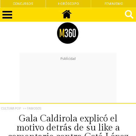
CONCURSOS
HORÓSCOPO
FEMINISMO
CULTURA POP
>> FAMOSOS
Gala Caldirola explicó el
motivo detrás de su like a