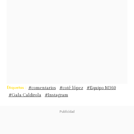
rápidamente se viralizó.
Etiquetas :
#comentarios
#coté lópez
#Equipo M360
#Gala Caldirola
#Instagram
Ante el revuelo, la española decidió
utilizar sus historias de Instagram
para explicar lo ocurrido y asegurar