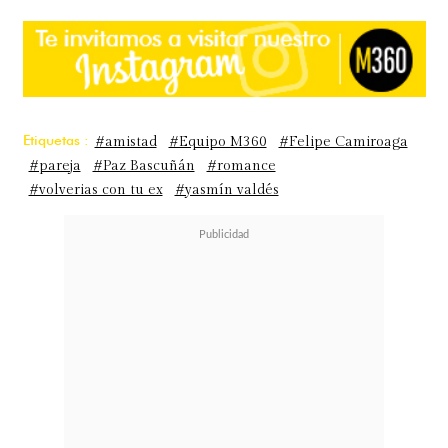
Etiquetas :
#amistad
#Equipo M360
#Felipe Camiroaga
#pareja
#Paz Bascuñán
#romance
#volverias con tu ex
#yasmín valdés