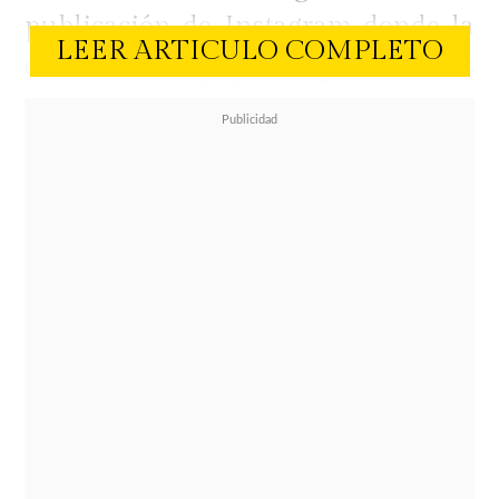
publicación de Instagram donde la
LEER ARTICULO COMPLETO
ex chica reality aparece junto a Luis
Jiménez compartiendo un momento
de humor y complicidad. En los
comentarios, una seguidora
escribió:
"Cote López no soportando y subirá
cualquier video tratando de llamar
la atención"
, mensaje que recibió
una reacción de Gala y que