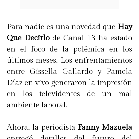
manifestó.
Finalmente, la modelo reiteró que
Para nadie es una novedad que
Hay
existe respeto mutuo entre todos los
Que Decirlo
de Canal 13 ha estado
involucrados y lamentó que
en el foco de la polémica en los
constantemente se intente instalar
últimos meses. Los enfrentamientos
una rivalidad que, según aseguró,
entre Gissella Gallardo y Pamela
no es real.
Díaz en vivo generaron la impresión
en los televidentes de un mal
Junto al video de aclaración, Gala
ambiente laboral.
escribió:
"Si no fuera importante
para mí no lo aclararía, pero creo
Ahora, la periodista
Fanny Mazuela
que lo amerita porque me siento
entregó detalles del futuro del