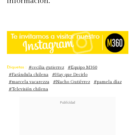
información.
Etiquetas :
#cecilia gutierrez
#Equipo M360
#Farándula chilena
#Hay que Decirlo
#marcela vacarezza
#Nacho Gutiérrez
#pamela díaz
#Televisión chilena