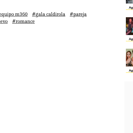
Ag
equipo m360
#gala caldirola
#pareja
uevo
#romance
Ag
Ag