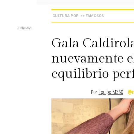
CULTURA POP
>> FAMOSOS
Gala Caldirol
nuevamente el
equilibrio per
Por
Equipo M360
@m