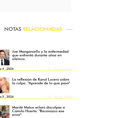
NOTAS
RELACIONADAS
Joe Manganiello y la enfermedad
que enfrentó durante años en
silencio
o 4 , 2026
Por
Equipo M360
La reflexión de Karol Lucero sobre
la culpa: "Aprende de lo que pasó"
o 3 , 2026
Por
Equipo M360
Marité Matus aclaró disculpas a
Camilo Huerta: "Reconozco ese
error"