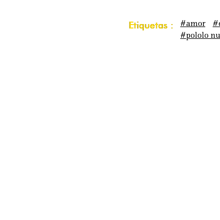
#amor
#
Etiquetas :
#pololo n