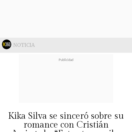
fuerte lo que te lleva la ambición. Yo
creo que ahí es algo que todos le
tenemos que dar vuelta y es súper
bueno andar con los pies en la
tierra, porque cuando se te va,
NOTICIA
cometes errores como esto",
sostuvo.
Finalmente, el reportero reveló un
reciente intercambio con Kaminski,
donde incluso lo encaró por
declaraciones que no eran ciertas.
Kika Silva se sinceró sobre su
romance con Cristián
"Yo hace poco estuve ahí haciéndole