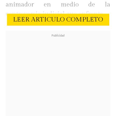
animador en medio de la
controversia judicial que enfrenta.
LEER ARTICULO COMPLETO
En la conversación, Costa reconoció
que ambos compartieron espacios
laborales, lo que ha hecho más
incómodo ver la situación desde su
rol periodístico.
"Sí, nos topábamos, compañeros de
pega. A mí me da lata verlo en esa
situación, es super raro entrevistar a