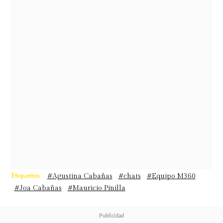
Joa, quien hace tiempo
fue
vinculada a Fabricio Vasconcelos
y
protagonista de la supuesta
infidelidad del bailarín a Mariela
Román,
subió las fotos donde se ve
parte de la conversación
.
Etiquetas :
#Agustina Cabañas
#chats
#Equipo M360
#Joa Cabañas
#Mauricio Pinilla