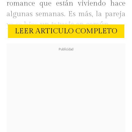
romance que están viviendo hace
algunas semanas. Es más, la pareja
ya se hizo
un tatuaje en común.
LEER ARTICULO COMPLETO
En medio de esta noticia, una
información compartida por la
influencer
Joa Cabañas
llamó la
atención. La modelo trans
compartió pantallazos de
conversaciones que habría
sostenido recientemente con el
exseleccionado nacional. Los
registros datan del 18 de junio.