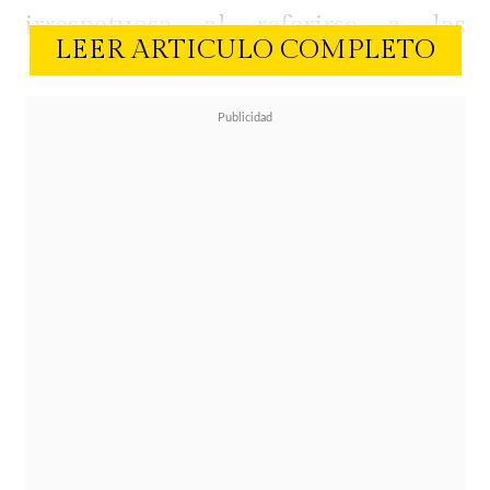
irrespetuosa al referirse a las
LEER ARTICULO COMPLETO
mujeres del reality.
La conversación entre ambos
jóvenes generó tanta molestia
, que
algunos cibernautas incluso
cuestionaron al canal (Mega) por
exhibir declaraciones que atentan
contra la integridad y seguridad de
las mujeres del encierro.
Quien también se refirió a los