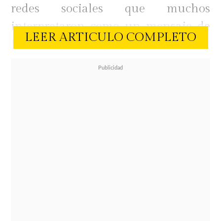
redes sociales que muchos
interpretaron como un mensaje de
LEER ARTICULO COMPLETO
fortaleza y amor propio.
En el video publicado por la
patinadora aparece la frase:
"Nunca
disminuyas tu brillo para que otros
se sientan cómodos",
dando paso a
una dedicatoria dirigida a todas las
mujeres de su comunidad.
"Este mensaje es para todas las