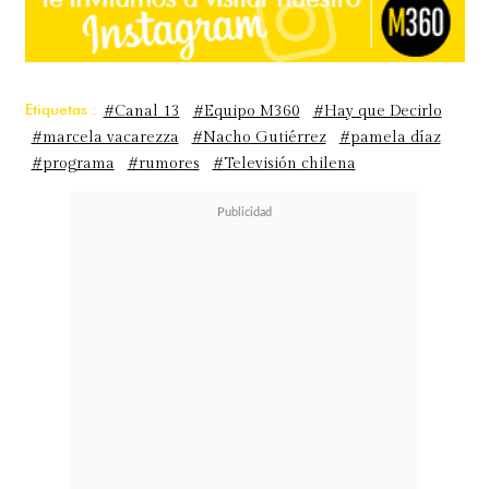
Etiquetas :
#Canal 13
#Equipo M360
#Hay que Decirlo
#marcela vacarezza
#Nacho Gutiérrez
#pamela díaz
#programa
#rumores
#Televisión chilena