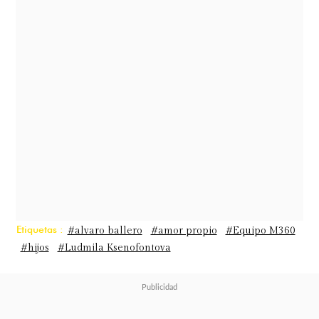
mujeres de esta comunidad. Para la
que hoy se siente fuerte y feliz, para
la que está cansada, para la que se
siente sola, apagada o sin el apoyo
que necesita. Cada una de nosotras
tiene una historia distinta, pero algo
en común: somos únicas, valiosas y
merecemos brillar con nuestra
propia luz"
, expresó.
Etiquetas :
#alvaro ballero
#amor propio
#Equipo M360
#hijos
#Ludmila Ksenofontova
Asimismo, hizo un llamado a no
dejar que las circunstancias o las
opiniones de terceros opaquen la