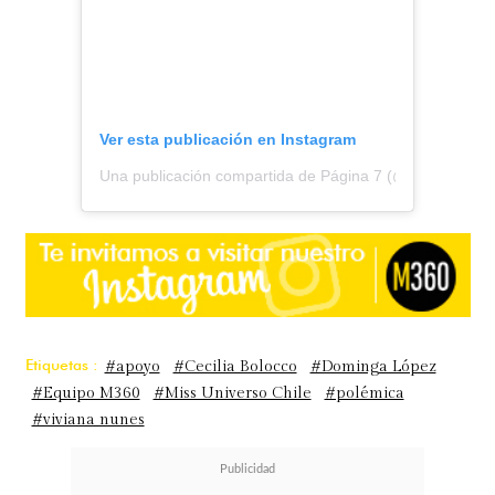
Ver esta publicación en Instagram
Una publicación compartida de Página 7 (@pagina7chile
Etiquetas :
#apoyo
#Cecilia Bolocco
#Dominga López
#Equipo M360
#Miss Universo Chile
#polémica
#viviana nunes