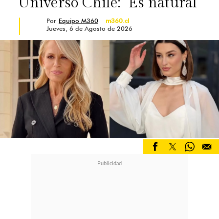
Universo Chile: "Es natural"
Por
Equipo M360
m360.cl
Jueves, 6 de Agosto de 2026
La publicación no pasó inadvertida
entre sus seguidores, quienes
llenaron la publicación de
comentarios con mensajes de apoyo
y aliento. Varios destacaron la
importancia de priorizar el amor
propio, mientras que otros