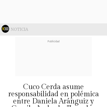
El programa se emitirá a través del
canal de YouTube de
Lola TV
y
marcará una nueva apuesta para los
exintegrantes de
El Internado
,
NOTICIA
quienes ahora compartirán pantalla
en un formato enfocado en el
entretenimiento y las
conversaciones distendidas.
Cuco Cerda asume
responsabilidad en polémica
entre Daniela Aránguiz y