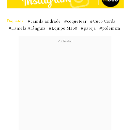
Etiquetas :
#camila andrade
#coquetear
#Cuco Cerda
#Daniela Aránguiz
#Equipo M360
#pareja
#polémica