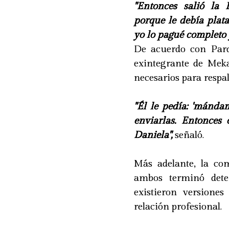
"Entonces salió la
porque le debía plat
yo lo pagué completo y
De acuerdo con Pard
exintegrante de Mek
necesarios para respal
"Él le pedía: 'mánda
enviarlas. Entonces 
Daniela",
señaló.
Más adelante, la co
ambos terminó dete
existieron versiones
relación profesional.