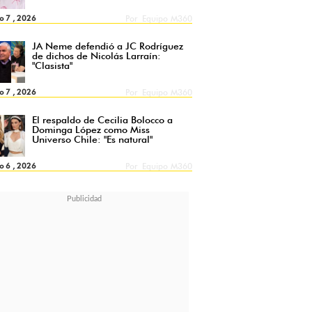
o 7 , 2026
Por
Equipo M360
JA Neme defendió a JC Rodríguez
de dichos de Nicolás Larraín:
"Clasista"
o 7 , 2026
Por
Equipo M360
El respaldo de Cecilia Bolocco a
Dominga López como Miss
Universo Chile: "Es natural"
o 6 , 2026
Por
Equipo M360