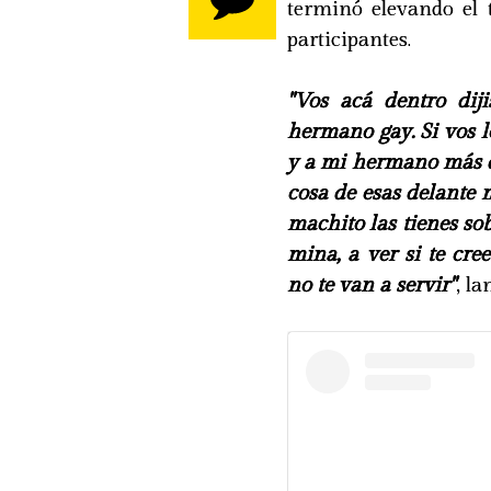
terminó elevando el t
participantes.
"Vos acá dentro dij
hermano gay. Si vos l
y a mi hermano más q
cosa de esas delante 
machito las tienes so
mina, a ver si te cre
no te van a servir"
, l