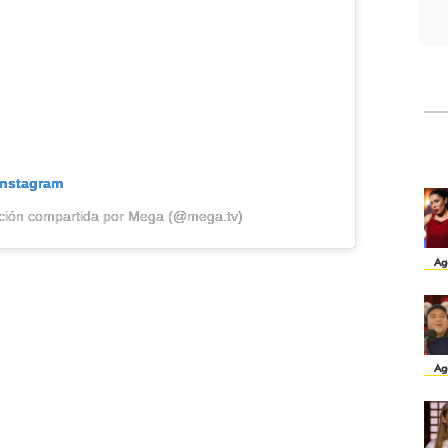
Instagram
ción compartida por Mega (@mega.tv)
Ag
Ag