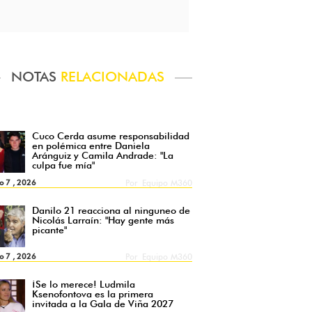
NOTAS
RELACIONADAS
Cuco Cerda asume responsabilidad
en polémica entre Daniela
Aránguiz y Camila Andrade: "La
culpa fue mía"
o 7 , 2026
Por
Equipo M360
Danilo 21 reacciona al ninguneo de
Nicolás Larraín: "Hay gente más
picante"
o 7 , 2026
Por
Equipo M360
¡Se lo merece! Ludmila
Ksenofontova es la primera
invitada a la Gala de Viña 2027