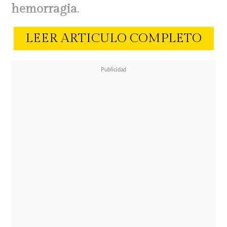
hemorragia
.
LEER ARTICULO COMPLETO
La rubiaguachaca se dio cuenta que
su mascota tenía sangre en la orina,
razón por la que decidió trasladar a
su perro de raza border collie hasta
el centro veterinario donde se
enteró de
la gravedad del cuadro.
La mascota no puede acceder a los
bancos de sangre disponibles, razón
por la que realizó un llamado