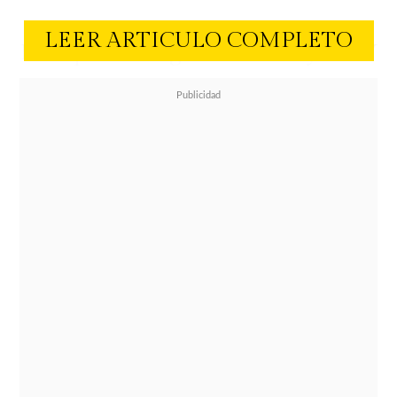
LEER ARTICULO COMPLETO
Han pasado algunos meses y CHV
ya hizo oficial el debut de Fran. Este
será
el próximo domingo 7 de junio
,
justo antes del comienzo de la
competencia en tríos que incluirá a
una serie de nuevos famosos en la
pista.
¿Cómo será
los tríos
?
Muchas novedades ocurrirán sobre