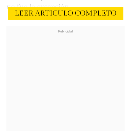
no fue la excepción.
LEER ARTICULO COMPLETO
En un reciente capítulo del
programa donde
Pancha Merino
es
panelista, la actriz se tomó un
momento para referirse a Claudia,
con quien coincidió laboralmente
en
SQP de CHV
hace muchos años.
La actriz aprovechó la instancia
para recordar un episodio que
según ella refleja la verdadera
personalidad de Schmitd, razón por