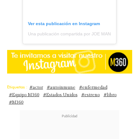
Ver esta publicación en Instagram
Una publicación compartida por JOE MANGANIELLO (@
Etiquetas :
#actor
#autoinmune
#enfermedad
#Equipo M360
#Estados Unidos
#estreno
#libro
#M360