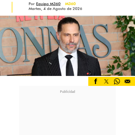
Por
Equipo M360
M360
ningún sueldo, sería con esa mujer"
,
Martes, 4 de Agosto de 2026
cerró.