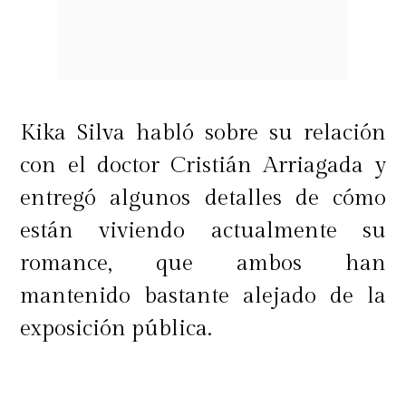
La sorpresa de Julio Jung Jr
Sin embargo, las emociones no
terminaron ahí. Luego de leer la
Kika Silva habló sobre su relación
carta, Miguelito recibió un video de
con el doctor Cristián Arriagada y
saludo de Julio Jung, uno de sus
entregó algunos detalles de cómo
amigos más cercanos.
están viviendo actualmente su
romance, que ambos han
En el registro, el actor agradeció la
mantenido bastante alejado de la
cercanía que han construido desde
exposición pública.
que coincidieron laboralmente,
destacando la preocupación y