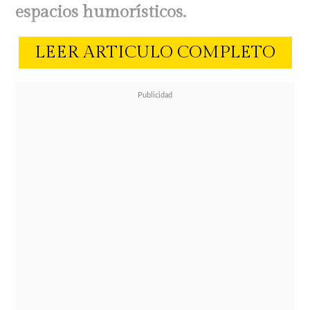
espacios humorísticos.
LEER ARTICULO COMPLETO
En medio de la entrevista,
Tonka
Tomicic le entregó un sobre al
comediante, revelándole que se
trataba de un mensaje especial de la
actriz.
En el escrito, Toncoso recordó el
estrecho vínculo que han formado a
lo largo de los años, destacando el
cariño, respeto y apoyo mutuo que