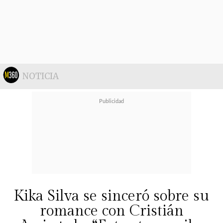
En esa misma línea, Paola sostuvo
que la distancia de la madre de
Miguelito ha hecho que él pueda
mostrar una faceta más vulnerable
junto a ella.
NOTICIA
"Estoy profundamente orgullosa de
ti, mi Miguelito. Eres un gran
hombre: trabajador, honesto, leal,
correcto, noble y con un corazón
inmenso",
añadió.
Kika Silva se sinceró sobre su
romance con Cristián
La carta cerró con una potente