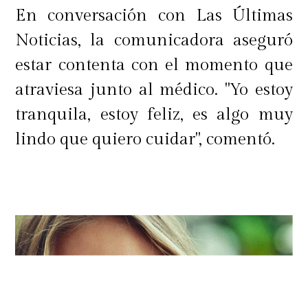
lealtad del comediante.
En conversación con Las Últimas
Noticias, la comunicadora aseguró
"Gracias por recibirme como me
estar contenta con el momento que
recibiste en el programa (...) Te diste
atraviesa junto al médico. "Yo estoy
el tiempo conmigo y eso te lo valoro
tranquila, estoy feliz, es algo muy
muchísimo",
señaló.
lindo que quiero cuidar", comentó.
Además, recordó las conversaciones
que han compartido sobre sus
familias y valoró que Miguelito le
abriera las puertas de su entorno
más íntimo.