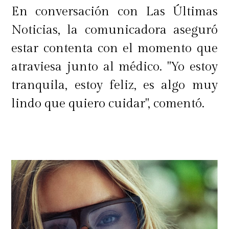
este tipo de cosas para mantenerte
En conversación con Las Últimas
en los programas en que estás. Uno
Noticias, la comunicadora aseguró
esperaría que ya, con todo el tiempo
estar contenta con el momento que
que llevas y trabajando en la tele y
atraviesa junto al médico. "Yo estoy
en el medio, tuvieras otras cosas de
tranquila, estoy feliz, es algo muy
más valor para aportar y no tener
lindo que quiero cuidar", comentó.
que hacer invenciones de este tipo,
porque de verdad, haces daño.
Nosotros afortunadamente con Ceci
tenemos una relación fuerte, de
mucha comunicación
", agregó
Salvador.