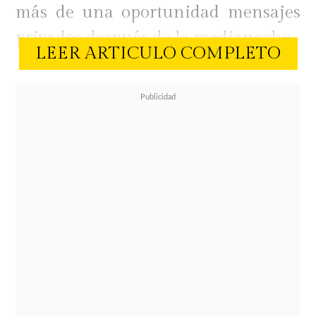
más de una oportunidad mensajes
privados después de la medianoche.
LEER ARTICULO COMPLETO
En su intervención, Barrientos dio a
entender que el empresario
deportivo habría tenido algún
interés en ella. En palabras simples:
que se le habría insinuado o que al
menos así lo interpretó ella
.
En todos los años de relación de
Salvador y Cecilia, es primera vez