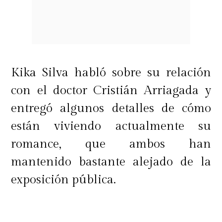
Ceci, sé el personaje que es esta
señora. Lo encuertro lamentable. Lo
encuentro triste. No entiendo
porqué me quiere involucrar a mí
Kika Silva habló sobre su relación
con ella en algo absolutamente falso
con el doctor Cristián Arriagada y
e irreal",
agregó.
entregó algunos detalles de cómo
están viviendo actualmente su
La intervención de Salvador
romance, que ambos han
concluyó con un mensaje directo de
mantenido bastante alejado de la
Salvador a Adriana.
exposición pública.
"Qué pena que tengas que recurrir a