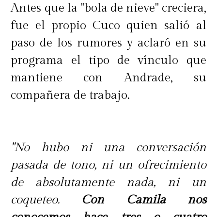
urgencias.
Antes que la "bola de nieve" creciera,
fue el propio Cuco quien salió al
"Prácticamente se desplomó en el
paso de los rumores y aclaró en su
baño, tuvimos que sacarla y llevarla
programa el tipo de vínculo que
de urgencia al hospital. Nos dijeron
mantiene con Andrade, su
que un par de horas más y eso
compañera de trabajo.
hubiera sido otra historia"
, reveló.
Sobre el estado emocional del
"No hubo ni una conversación
menor, su tía aseguró que ha
pasada de tono, ni un ofrecimiento
enfrentado la situación con gran
de absolutamente nada, ni un
madurez, aunque el episodio
coqueteo.
Con Camila nos
terminó afectando su salud.