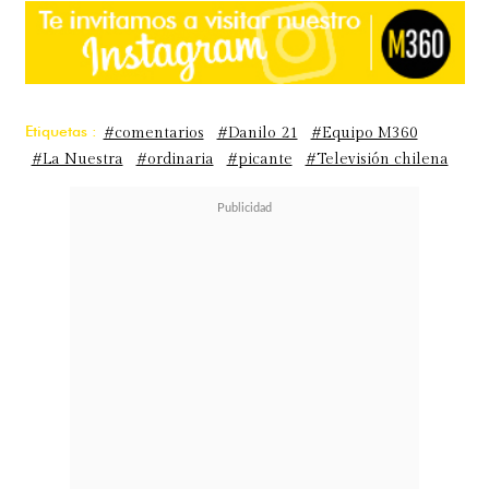
Etiquetas :
#comentarios
#Danilo 21
#Equipo M360
#La Nuestra
#ordinaria
#picante
#Televisión chilena