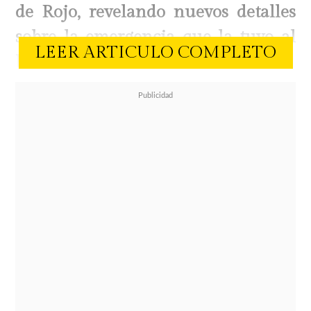
de Rojo, revelando nuevos detalles
sobre la emergencia que la tuvo al
LEER ARTICULO COMPLETO
borde de la muerte.
El programa conversó directamente
con la cantante, además de su
hermana, sus padres y especialistas
médicos, quienes entregaron
antecedentes inéditos sobre el
complejo episodio de salud que
enfrenta la artista de 42 años.