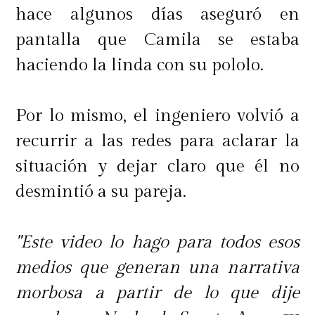
"Le decía yo: 'Katy, estás muy delgada,
hace algunos días aseguró en
ve al médico, eso no está bien'. Ella
pantalla que Camila se estaba
vomitaba, comía algo y lo vomitaba",
haciendo la linda con su pololo.
afirmó su madre.
Por lo mismo, el ingeniero volvió a
El padre de la artista también
recurrir a las redes para aclarar la
lamentó que no acudiera antes a un
situación y dejar claro que él no
especialista.
desmintió a su pareja.
"Hacía tiempo que ella se sentía mal
"Este video lo hago para todos esos
y yo le había aconsejado que viera
medios que generan una narrativa
médico y no lo hizo en su debido
morbosa a partir de lo que dije