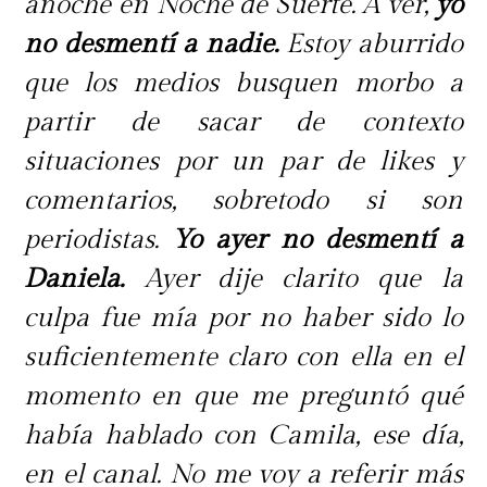
momento, sino que cuando ya
anoche en Noche de Suerte. A ver,
yo
estaba bien crítica la situación",
no desmentí a nadie.
Estoy aburrido
sostuvo.
que los medios busquen morbo a
partir de sacar de contexto
Durante el programa también habló
situaciones por un par de likes y
la médico cirujano de urgencias
comentarios, sobretodo si son
Carolina Herrera, quien explicó que
periodistas.
Yo ayer no desmentí a
el cuadro médico de Kathy pudo
Daniela.
Ayer dije clarito que la
haber tenido consecuencias
culpa fue mía por no haber sido lo
fatales.La profesional detalló que
suficientemente claro con ella en el
inicialmente intentaron una
momento en que me preguntó qué
cirugía laparoscópica, pero debido a
había hablado con Camila, ese día,
la gravedad debieron realizar una
en el canal. No me voy a referir más