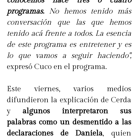
conocemos hace tres o cuatro
programas.
No hemos tenido más
conversación que las que hemos
La advertencia de sus padres
tenido acá frente a todos. La esencia
de este programa es entretener y es
En el reportaje, los padres de Kathy
lo que vamos a seguir haciendo",
Orellana también revelaron que
expresó Cuco en el programa.
desde hace meses estaban
preocupados por el estado físico de
Este viernes, varios medios
la cantante, especialmente por su
difundieron la explicación de Cerda
extrema delgadez y problemas
y
algunos interpretaron sus
digestivos.
palabras como un desmentido a las
declaraciones de Daniela
, quien