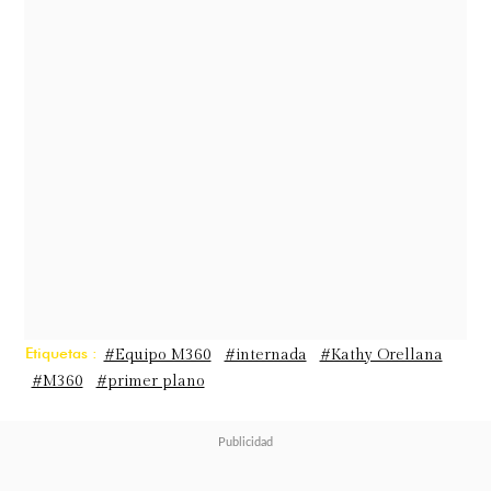
Según detallaron en el espacio,
todo
ocurrió el pasado 10 de mayo, Día
de la Madre, cuando Kathy fue
trasladada de urgencia al Hospital
Regional de Rancagua luego de
desplomarse en el baño de su
departamento tras sufrir intensos
dolores estomacales durante una
semana.
Etiquetas :
#Equipo M360
#internada
#Kathy Orellana
#M360
#primer plano
La situación rápidamente se agravó,
ya que la cantante sufrió una
perforación intestinal que derivó en