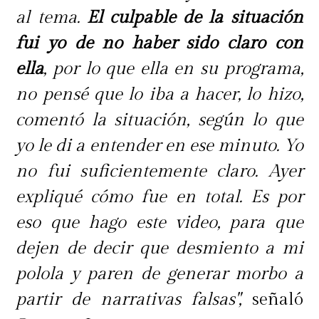
intervención abierta para limpiar el
al tema.
El culpable de la situación
intestino.
fui yo de no haber sido claro con
ella
, por lo que ella en su programa,
"Esto implica riesgo de sangrado,
no pensé que lo iba a hacer, lo hizo,
inflamación, baja de presión y el
comentó la situación, según lo que
riesgo de un shock séptico. El riesgo
yo le di a entender en ese minuto. Yo
más grave del shock séptico puede
no fui suficientemente claro. Ayer
ser la muerte",
advirtió.
expliqué cómo fue en total. Es por
eso que hago este video, para que
Por ahora, Kathy Orellana continúa
dejen de decir que desmiento a mi
internada en el Hospital Regional
polola y paren de generar morbo a
de Rancagua, recuperándose
partir de narrativas falsas",
señaló