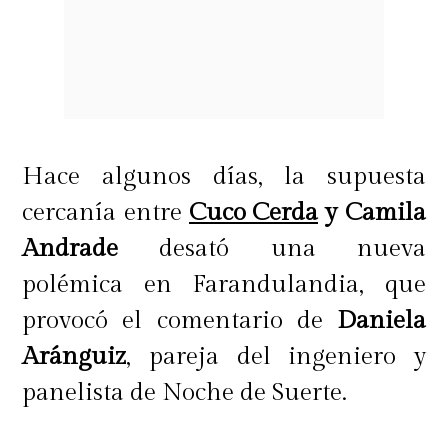
Uno de los antecedentes más
impactantes del reportaje fue el
rol
fundamental que tuvo Facundo, el
hijo de 13 años de Kathy, quien fue
Hace algunos días, la supuesta
el primero en alertar a la familia al
cercanía entre
Cuco Cerda
y Camila
ver a su madre desplomarse.
Andrade
desató una nueva
polémica en Farandulandia, que
Su hermana relató que el
provocó el comentario de
Daniela
adolescente fue clave para actuar a
Aránguiz
, pareja del ingeniero y
tiempo. La familiar además recordó
panelista de Noche de Suerte.
el duro momento vivido al llegar a