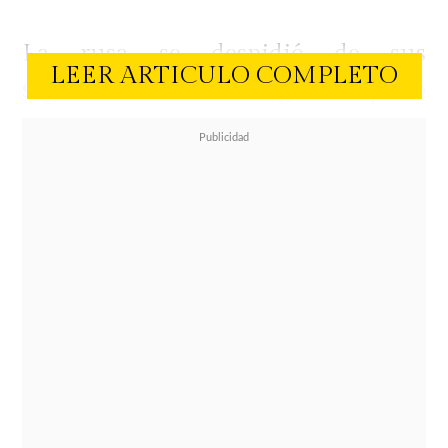
La rusa se despidió de sus
LEER ARTICULO COMPLETO
seguidores de Instagram, pidió
apoyo en esta primera experiencia
de encierro televisivo y de paso
reveló cuál fue
una de sus mayores
motivacione
s a la hora de aceptar el
desafío del reality.
"Llegó el momento de vivir esta
nueva experiencia en un reality😅,