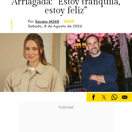
Arriagada: “Estoy tranquila,
recuerden que este lugar tan
estoy feliz”
especial (mi cuenta) se ha logrado
Por
Equipo M360
M360
Sabado, 8 de Agosto de 2026
con ustedes y gracias a ustedes"
,
cerró.