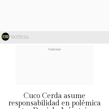
mundo entero y yo no los voy a
permitir",
expresó.
Vidoni señaló que todo se trata de
un montaje y
"un show"
para
NOTICIA
perjudicar a Solabarrieta, que según
su experiencia
"es una gran
persona".
Cuco Cerda asume
responsabilidad en polémica