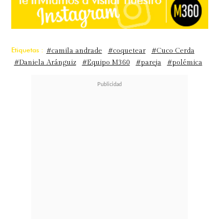
Etiquetas :
#camila andrade
#coquetear
#Cuco Cerda
#Daniela Aránguiz
#Equipo M360
#pareja
#polémica