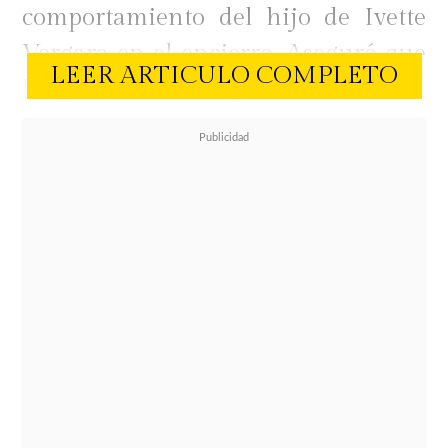
comportamiento del hijo de Ivette
Vergara en el encierro. Aseguró que
LEER ARTICULO COMPLETO
luego de ver algunas actitudes,
decidió terminar la relación de
forma unilateral.
"Me mintió",
fue parte de lo que le
dijo Camila a Danilo, antes de
informar que ya no se consideraba
pareja de Nicolás luego de ver sus
actitudes con Guarén en el
encierro.