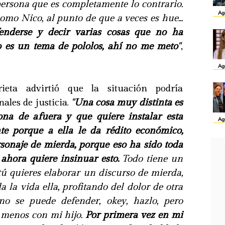
rsona que es completamente lo contrario.
Ag
mo Nico, al punto de que a veces es hue...
enderse y decir varias cosas que no ha
ero es un tema de pololos, ahí no me meto
"
,
Ag
rieta advirtió que la situación podría
nales de justicia.
"
Una cosa muy distinta es
na de afuera y que quiere instalar esta
Ag
te porque a ella le da rédito económico,
rsonaje de mierda, porque eso ha sido toda
 ahora quiere insinuar esto.
Todo tiene un
i tú quieres elaborar un discurso de mierda,
 la vida ella, profitando del dolor de otra
o se puede defender, okey, hazlo, pero
 menos con mi hijo.
Por primera vez en mi