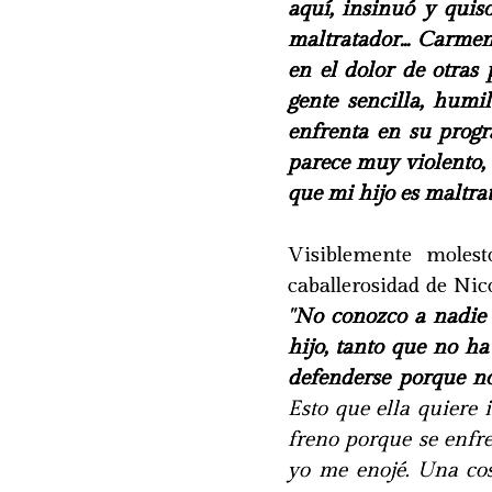
aquí, insinuó y qui
maltratador... Carme
en el dolor de otras 
gente sencilla, humi
enfrenta en su prog
parece muy violento, 
que mi hijo es maltra
Visiblemente molest
caballerosidad de Nico
"
No conozco a nadie 
hijo, tanto que no ha
defenderse porque no
Esto que ella quiere 
freno porque se enfre
yo me enojé. Una cos