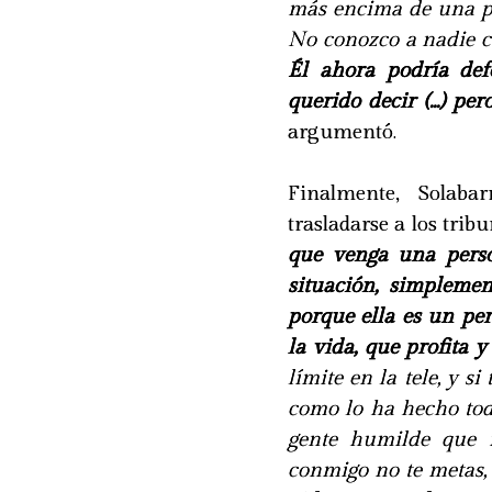
más encima de una pe
No conozco a nadie co
Él ahora podría def
querido decir (...) p
argumentó.
Finalmente, Solabar
trasladarse a los tribu
que venga una perso
situación, simplemen
porque ella es un pe
la vida, que profita y
límite en la tele, y s
como lo ha hecho toda
gente humilde que n
conmigo no te metas,