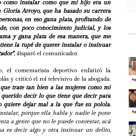
so como instalar como que mi hijo era un
n Gloria Arroyo, que ha basado su carrera
personas, en eso gana plata, profitando de
lde, con poco conocimiento judicial, y los
rama y gana plata de esa manera, que me
tiene la tupé de querer instalar o insinuar
tador"
, disparó el comunicador.
o, el comentarista deportivo enfatizó la
lás y criticó el rol televisivo de la abogada.
Ag
que trate tan bien a las mujeres como mi
 querido decir lo que tiene que decir para
 quiere dejar mal a la que fue su polola.
Ag
instalar, porque ella habla y nadie le pone
nta a gente que no le puede contestar, acá
a es decir algo y otra insinuar un delito,