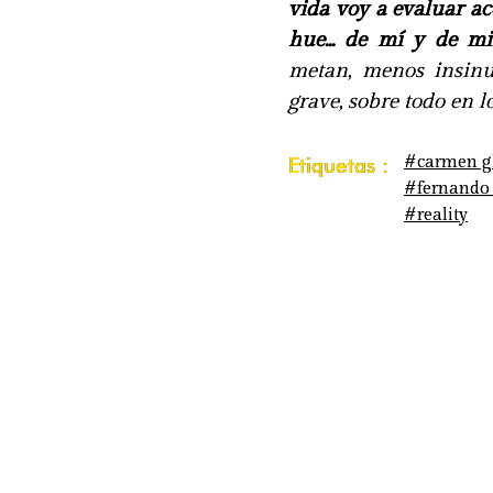
vida voy a evaluar ac
hue... de mí y de m
metan, menos insinu
grave, sobre todo en l
#carmen gl
Etiquetas :
#fernando 
#reality