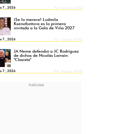
o 7 , 2026
Por
Equipo M360
¡Se lo merece! Ludmila
Ksenofontova es la primera
invitada a la Gala de Viña 2027
o 7 , 2026
Por
Equipo M360
JA Neme defendió a JC Rodríguez
de dichos de Nicolás Larraín:
"Clasista"
o 7 , 2026
Por
Equipo M360