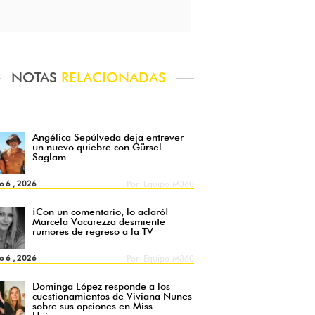
NOTAS
RELACIONADAS
Angélica Sepúlveda deja entrever
un nuevo quiebre con Gürsel
Saglam
o 6 , 2026
Por
Equipo M360
¡Con un comentario, lo aclaró!
Marcela Vacarezza desmiente
rumores de regreso a la TV
o 6 , 2026
Por
Equipo M360
Dominga López responde a los
cuestionamientos de Viviana Nunes
sobre sus opciones en Miss