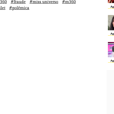
360
#fraude
#miss universo
#m360
Ag
let
#polémica
Ag
Ag