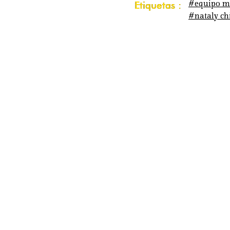
#equipo m
Etiquetas :
#nataly chi