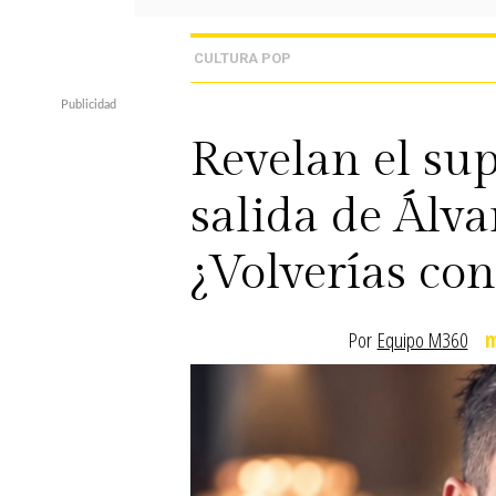
CULTURA POP
Revelan el su
salida de Álva
¿Volverías con
Por
Equipo M360
m