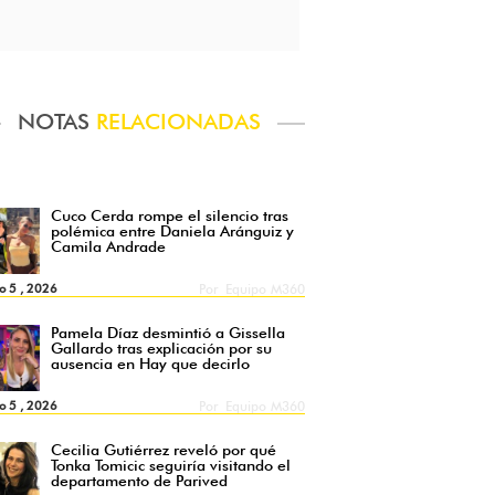
NOTAS
RELACIONADAS
Cuco Cerda rompe el silencio tras
polémica entre Daniela Aránguiz y
Camila Andrade
o 5 , 2026
Por
Equipo M360
Pamela Díaz desmintió a Gissella
Gallardo tras explicación por su
ausencia en Hay que decirlo
o 5 , 2026
Por
Equipo M360
Cecilia Gutiérrez reveló por qué
Tonka Tomicic seguiría visitando el
departamento de Parived