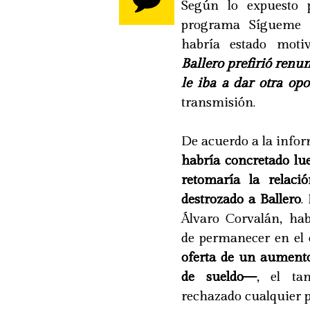
Según lo expuesto p
programa Sígueme d
habría estado moti
Ballero prefirió ren
le iba a dar otra op
transmisión.
De acuerdo a la info
habría concretado l
retomaría la relaci
destrozado a Ballero
.
Álvaro Corvalán, ha
de permanecer en el 
oferta de un aumento
de sueldo—
, el ta
rechazado cualquier p