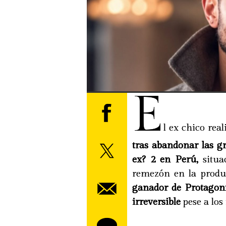
E
l ex chico real
tras abandonar las g
ex? 2 en Perú,
situa
remezón en la produ
ganador de Protagoni
irreversible
pese a los 