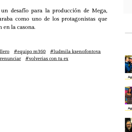
a un desafío para la producción de Mega,
guraba como uno de los protagonistas que
n en la casona.
llero
#equipo m360
#ludmila ksenofontova
renunciar
#volverias con tu ex
Ag
Ag