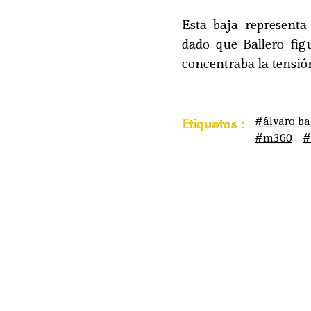
Esta baja represent
dado que Ballero fi
concentraba la tensió
#álvaro ba
Etiquetas :
#m360
#