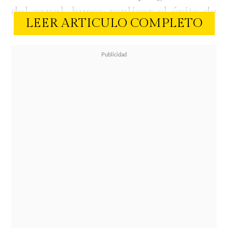
del canal, busca replicar el éxito de
LEER ARTICULO COMPLETO
sintonía y el alcance en redes
sociales que caracterizó a su
predecesor, manteniendo a Diana
Bolocco como la figura central en la
conducción.
La información fue dada a conocer
por el periodista
Sergio Maraboli en
el programa Sígueme
, donde
aseguró que la figura televisiva ya
habría suscrito su contrato con la