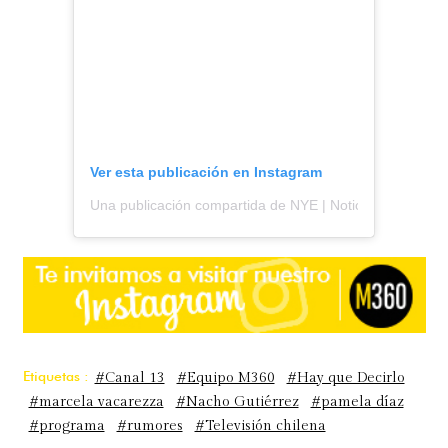
Ver esta publicación en Instagram
Una publicación compartida de NYE | Noticias y espectá
Etiquetas :
#Canal 13
#Equipo M360
#Hay que Decirlo
#marcela vacarezza
#Nacho Gutiérrez
#pamela díaz
#programa
#rumores
#Televisión chilena