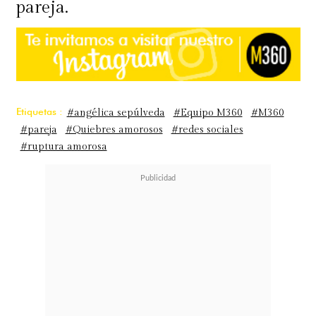
pareja.
Etiquetas :
#angélica sepúlveda
#Equipo M360
#M360
#pareja
#Quiebres amorosos
#redes sociales
#ruptura amorosa