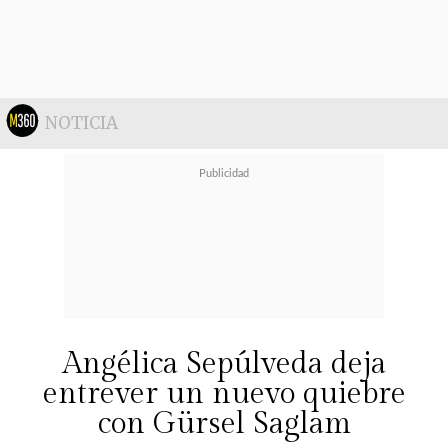
Candia, el jurado del programa
estaría compuesto por la cantante
Emilia Dides, la artista Javiera
Mena, el comunicador Vasco
NOTICIA
Moulian y la destacada soprano
Verónica Villaroel
, quienes
asumirían el rol de juzgar el
desempeño vocal de los famosos en
esta nueva apuesta competitiva.
Angélica Sepúlveda deja
entrever un nuevo quiebre
con Gürsel Saglam