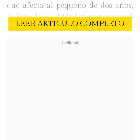
que afecta al pequeño de dos años,
la hija de DJ Méndez transparentó
LEER ARTICULO COMPLETO
el dolor que le provoca cumplir con
el régimen de visitas establecido por
la justicia, lanzando duras críticas
contra su expareja por su rol
paternal.
Un proceso marcado por la distancia
A través de sus historias de
Instagram, Steffi no ocultó su