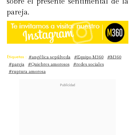
sobre el presente sentimental de la
pareja.
Etiquetas :
#angélica sepúlveda
#Equipo M360
#M360
#pareja
#Quiebres amorosos
#redes sociales
#ruptura amorosa