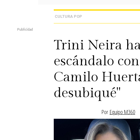
CULTURA POP
Trini Neira h
escándalo con
Camilo Huerta
desubiqué"
Por
Equipo M360