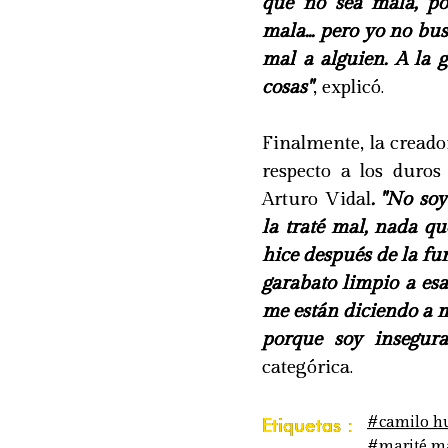
que no sea mala, p
mala... pero yo no bu
mal a alguien. A la 
cosas"
, explicó.
Finalmente, la cread
respecto a los duros
Arturo Vidal
. "No soy
la traté mal, nada qu
hice después de la fu
garabato limpio a esa
me están diciendo a m
porque soy insegur
categórica.
#camilo h
Etiquetas :
#marité m