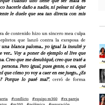
orque cuando uno tiene que ser mala es
sco hacerle daño a nadie, ni pelear ni dejar
gente le duele que sea tan directa con mis
ora de contenido hizo un sincero mea culpa
 epítetos que lanzó contra la exesposa de
 una blanca paloma... yo igual la insulté y
e ver... Voy a poner de ejemplo el live que
na. Creo que me desubiqué, creo que traté a
Ag
 persona. Pero igual, pues gente, o sea, qué
í que cómo yo voy a caer en ese juego... ¿Es
a? Porque lo pasé mal"
, cerró de forma
Ag
uerta
#conflicto
#equipo m360
#ex pareja
atus
#m360
#polémica
#separación