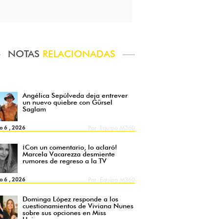
NOTAS
RELACIONADAS
Angélica Sepúlveda deja entrever
un nuevo quiebre con Gürsel
Saglam
o 6 , 2026
Por
Equipo M360
¡Con un comentario, lo aclaró!
Marcela Vacarezza desmiente
rumores de regreso a la TV
o 6 , 2026
Por
Equipo M360
Dominga López responde a los
cuestionamientos de Viviana Nunes
sobre sus opciones en Miss