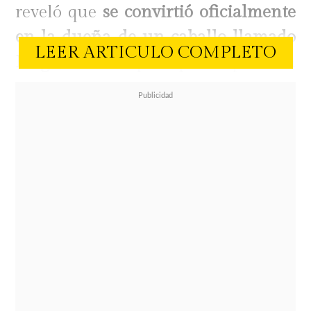
reveló que
se convirtió oficialmente
en la dueña de un caballo llamado
LEER ARTICULO COMPLETO
Fargo
, un obsequio que responde a
su creciente pasión por la
equitación, actividad que ha
cultivado con dedicación en los
últimos años.
El emotivo momento fue
documentado en sus plataformas
digitales, donde mostró la carta que
sus padres redactaron en nombre