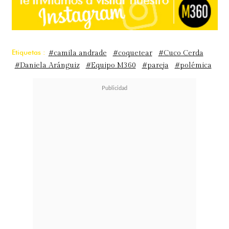
Etiquetas :
#camila andrade
#coquetear
#Cuco Cerda
#Daniela Aránguiz
#Equipo M360
#pareja
#polémica