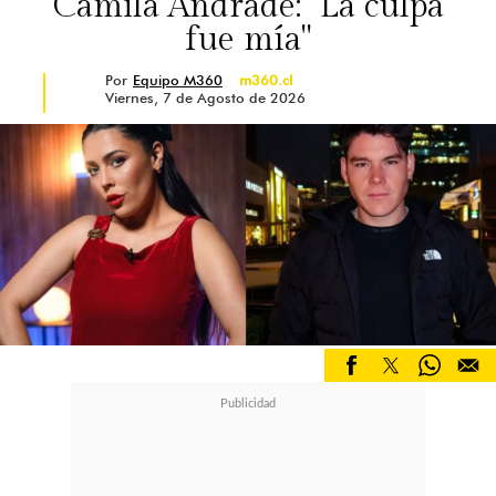
Camila Andrade: "La culpa
pena, pero ella solita se metió ahí"
.
fue mía"
Por
Equipo M360
m360.cl
Viernes, 7 de Agosto de 2026