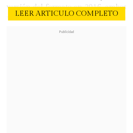
versión del formato en 2016, ambos
LEER ARTICULO COMPLETO
volverán a convivir en el encierro
televisivo con el objetivo de saldar
cuentas pendientes.
La relación terminó de manera
definitiva cuando la intérprete
descubrió los coqueteos de su
entonces pareja con Gala Caldirola
y los besos ocultos con Paula Bolatti
.
Hoy, con realidades distintas y con
el cordobés residiendo en México, la