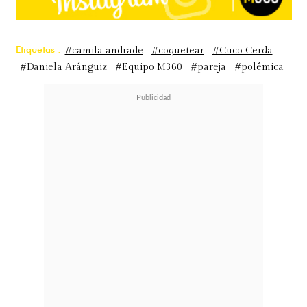
Etiquetas :
#camila andrade
#coquetear
#Cuco Cerda
#Daniela Aránguiz
#Equipo M360
#pareja
#polémica