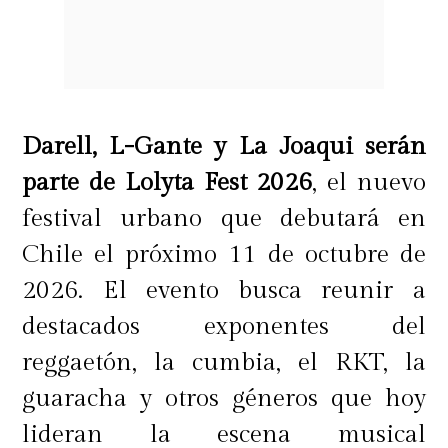
pequeños momentos que alegran el
día. En Palettas buscamos ofrecer
una experiencia entretenida para
todas las edades, con productos
Darell, L-Gante y La Joaqui serán
llenos de sabor, color y opciones
parte de Lolyta Fest 2026
, el nuevo
para personalizar cada elección,
festival urbano que debutará en
transformando cada visita en un
Chile el próximo 11 de octubre de
momento especial"
, comenta Sofía
2026. El evento busca reunir a
Madrid, Product Manager de
destacados exponentes del
Palettas.
reggaetón, la cumbia, el RKT, la
guaracha y otros géneros que hoy
Porque los antojos no tienen
lideran la escena musical