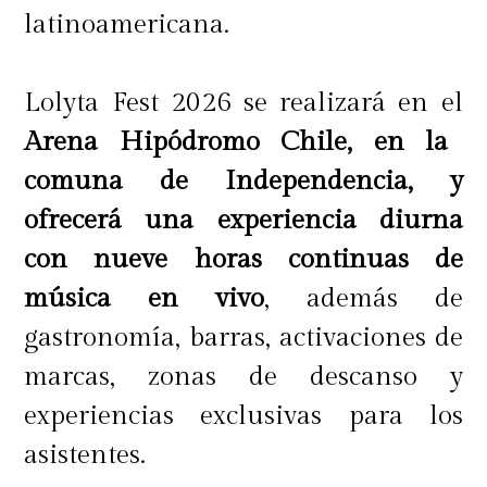
temporada,
Palettas invita a
latinoamericana.
disfrutar estas vacaciones de
invierno con una propuesta donde
Lolyta Fest 2026 se realizará en el
el sabor, la creatividad y la
Arena Hipódromo Chile, en la
entretención se combinan para
comuna de Independencia, y
crear momentos felices
e
ofrecerá una experiencia diurna
inolvidables junto a quienes más
con nueve horas continuas de
queremos.
música en vivo
, además de
gastronomía, barras, activaciones de
marcas, zonas de descanso y
experiencias exclusivas para los
asistentes.