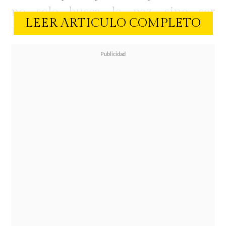
no solo busca la paz, sino ser
LEER ARTICULO COMPLETO
reconocida formalmente como la
"demandada victoriosa"
.
La
protagonista de It Ends With Us
reclama ahora el pago de
honorarios legales, daños
compensatorios y punitivos
,
amparándose en una pionera
legislación de California diseñada
para proteger a víctimas de abuso
frente a demandas de difamación