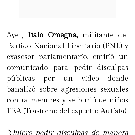
también en la política.
Actualmente
impulsa el Speak Your Truth Act en
Nueva York, un proyecto de ley que
Ayer,
Italo Omegna,
militante del
busca replicar las protecciones que
Partido Nacional Libertario (PNL) y
hoy le permiten seguir enfrentada a
exasesor parlamentario, emitió un
Baldoni.
Para Blake, el acuerdo de
comunicado para pedir disculpas
paz fue solo el inicio de una
públicas por un video donde
redefinición de justicia en el
banalizó sobre agresiones sexuales
entretenimiento.
contra menores y se burló de niños
TEA (Trastorno del espectro Autista).
"Quiero pedir disculpas de manera