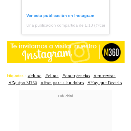
Ver esta publicación en Instagram
Una publicación compartida de El13 (@canal13cl)
Etiquetas :
#chino
#clima
#emergencias
#entrevista
#Equipo M360
#fran garcia huidobro
#Hay que Decirlo