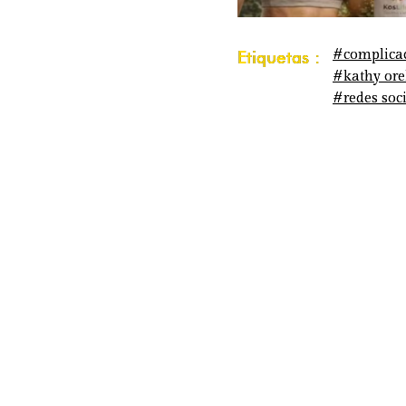
#complica
Etiquetas :
#kathy ore
#redes soc