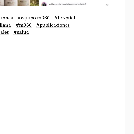
ciones
#equipo m360
#hospital
llana
#m360
#publicaciones
iales
#salud