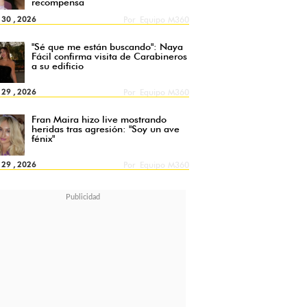
recompensa
l 30 , 2026
Por
Equipo M360
"Sé que me están buscando": Naya
Fácil confirma visita de Carabineros
a su edificio
l 29 , 2026
Por
Equipo M360
Fran Maira hizo live mostrando
heridas tras agresión: "Soy un ave
fénix"
l 29 , 2026
Por
Equipo M360