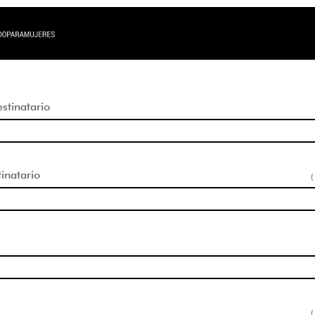
tinatario
inatario
(
(