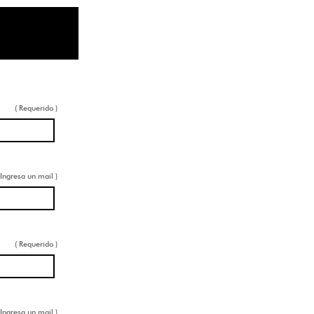
( Requerido )
 Ingresa un mail )
( Requerido )
 Ingresa un mail )