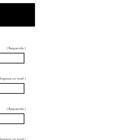
( Requerido )
 Ingresa un mail )
( Requerido )
 Ingresa un mail )