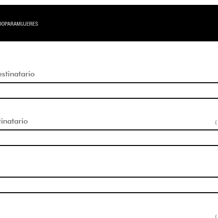
tinatario
inatario
(
(